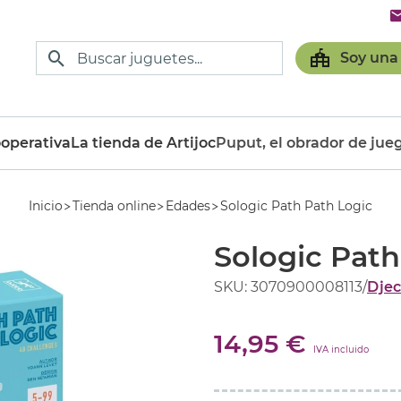
Soy una
operativa
La tienda de Artijoc
Puput, el obrador de jue
Inicio
Tienda online
Edades
Sologic Path Path Logic
Sologic Path
SKU: 3070900008113
/
Dje
14,95 €
IVA incluido