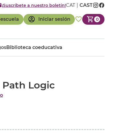
CAT
CAST
¡Suscríbete a nuestro boletín!
 escuela
Iniciar sesión
0
gos
Biblioteca coeducativa
 Path Logic
co