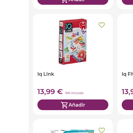
Iq Link
Iq Fi
13,99 €
13
IVA incluido
Añadir