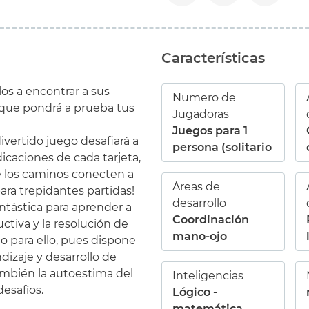
Características
los a encontrar a sus
Numero de
 que pondrá a prueba tus
Jugadoras
Juegos para 1
divertido juego desafiará a
persona (solitario
dicaciones de cada tarjeta,
e los caminos conecten a
Áreas de
ara trepidantes partidas!
desarrollo
ntástica para aprender a
Coordinación
uctiva y la resolución de
mano-ojo
o para ello, pues dispone
ndizaje y desarrollo de
ambién la autoestima del
Inteligencias
desafíos.
Lógico -
matemática