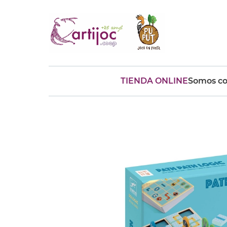
TIENDA ONLINE
Somos co
Búsquedas populares
muñeca
Parchís
Moulin
montessori
peonza
kit
kidynight
Puzzle
Botella
Panera