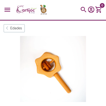
0
Búsquedas populares
Edades
muñeca
Parchís
Moulin
montessori
peonza
kit
kidynight
Puzzle
Botella
Panera