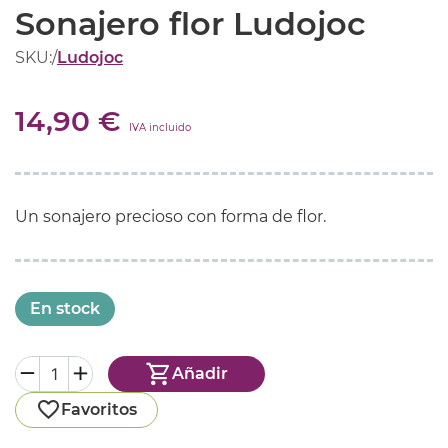
Sonajero flor Ludojoc
SKU:
/
Ludojoc
14,90 €
IVA incluido
Un
sonajero
precioso
con forma de
flor
.
En stock
Añadir
Favoritos