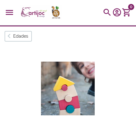
0
Búsquedas populares
Edades
muñeca
Parchís
Moulin
montessori
peonza
kit
kidynight
Puzzle
Botella
Panera