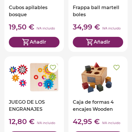
Cubos apilables
Frappa ball martell
bosque
boles
19,50 €
34,99 €
IVA incluido
IVA incluido
Añadir
Añadir
JUEGO DE LOS
Caja de formas 4
ENGRANAJES
encajes Wooden
Story
12,80 €
42,95 €
IVA incluido
IVA incluido