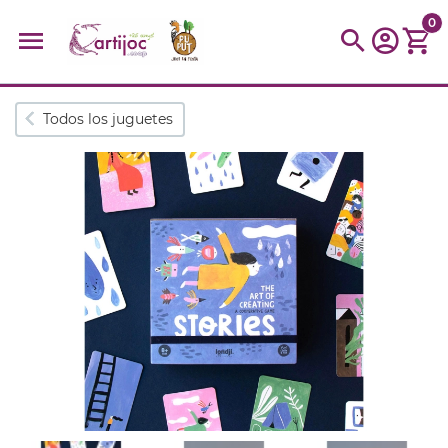
0
Búsquedas populares
Todos los juguetes
muñeca
Parchís
Moulin
montessori
peonza
kit
kidynight
Puzzle
Botella
Panera