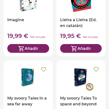
Imagine
Lletra a Lletra (Ed.
en catalán)
19,99 €
19,95 €
IVA incluido
IVA incluido
Añadir
Añadir
My svoory Tales In a
My svoory Tales To
sea far away
space and beyond