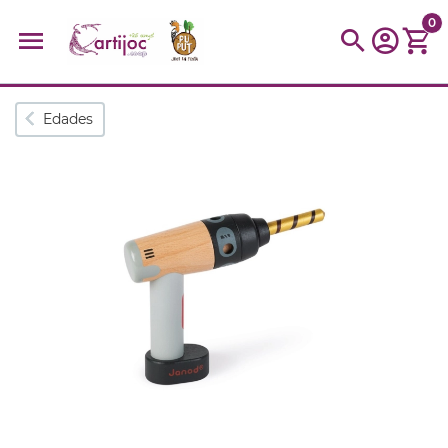
0
Búsquedas populares
Edades
muñeca
Parchís
Moulin
montessori
peonza
kit
kidynight
Puzzle
Botella
Panera