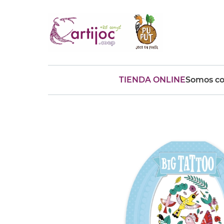
TIENDA ONLINE
Somos co
Búsquedas populares
muñeca
Parchís
Moulin
montessori
peonza
kit
kidynight
Puzzle
Botella
Panera