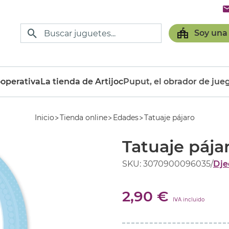
Soy una
operativa
La tienda de Artijoc
Puput, el obrador de jue
Inicio
Tienda online
Edades
Tatuaje pájaro
Tatuaje pája
SKU: 3070900096035
/
Dje
2,90 €
IVA incluido