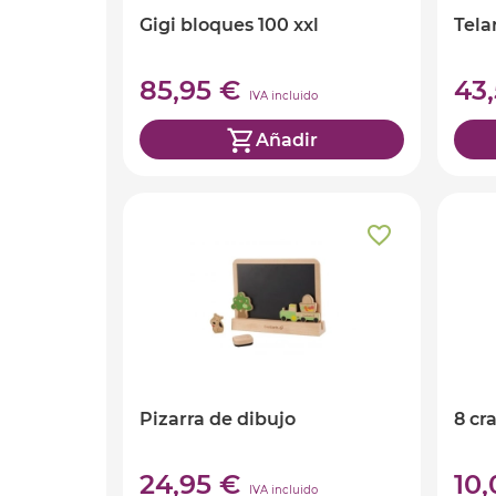
Gigi bloques 100 xxl
Tela
85,95 €
43
IVA incluido
Añadir
Pizarra de dibujo
8 cr
24,95 €
10
IVA incluido