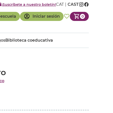
CAT
CAST
¡Suscríbete a nuestro boletín!
 escuela
Iniciar sesión
0
gos
Biblioteca coeducativa
ro
co