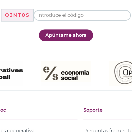
Q3NT0S
Apúntame ahora
joc
Soporte
os cooperativa
Preguntas frecuent