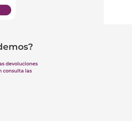
udemos?
las devoluciones
n consulta las