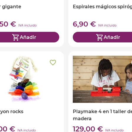
r gigante
Espirales mágicos spiró
,50 €
6,90 €
IVA incluido
IVA incluido
Añadir
Añadir
ayon rocks
Playmake 4 en 1 taller d
madera
,00 €
129,00 €
IVA incluido
IVA incluido