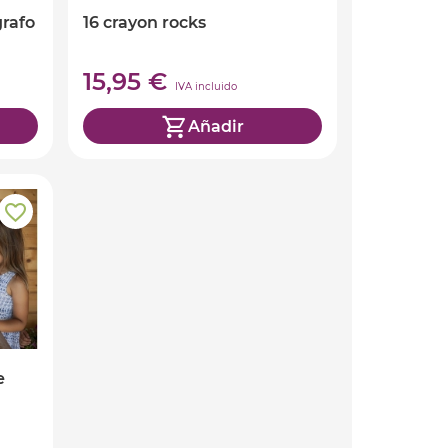
grafo
16 crayon rocks
15,95 €
IVA incluido
Añadir
e