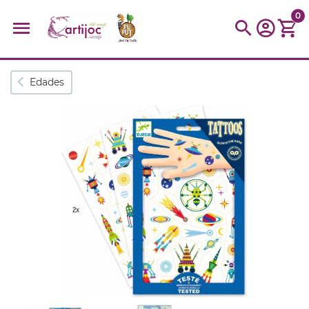
0
Búsquedas populares
Edades
muñeca
Parchís
Moulin
montessori
peonza
kit
kidynight
Puzzle
Botella
Panera