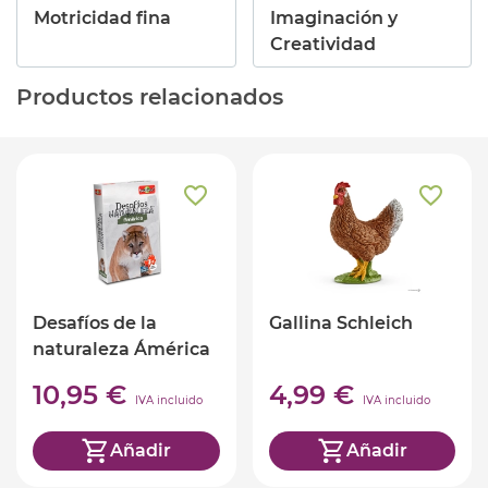
Motricidad fina
Imaginación y
Creatividad
Productos relacionados
Desafíos de la
Gallina Schleich
naturaleza Ámérica
(ed. castellano)
10,95 €
4,99 €
IVA incluido
IVA incluido
Añadir
Añadir