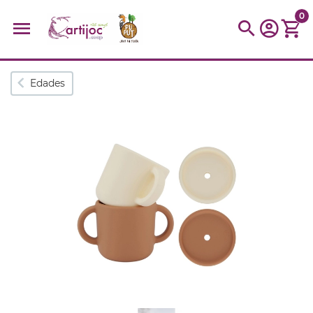
0
Búsquedas populares
Edades
muñeca
Parchís
Moulin
montessori
peonza
kit
kidynight
Puzzle
Botella
Panera