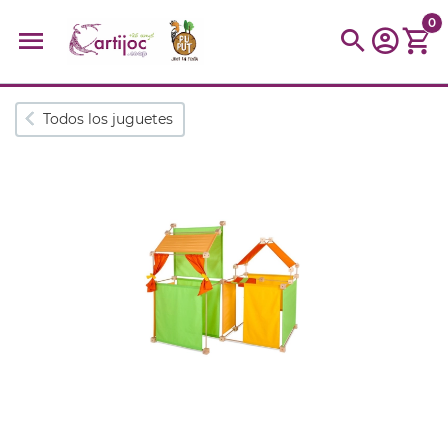
0
Búsquedas populares
Todos los juguetes
muñeca
Parchís
Moulin
montessori
peonza
kit
kidynight
Puzzle
Botella
Panera