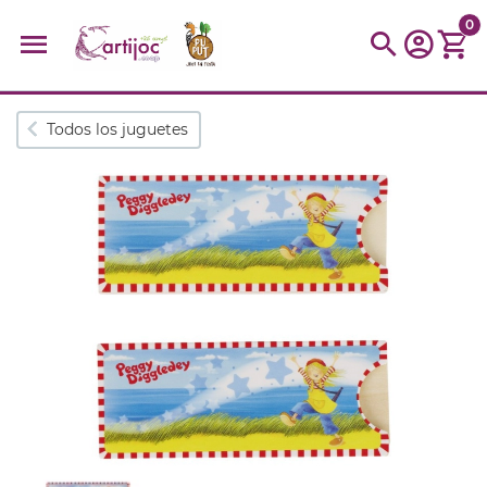
0
Búsquedas populares
Todos los juguetes
muñeca
Parchís
Moulin
montessori
peonza
kit
kidynight
Puzzle
Botella
Panera