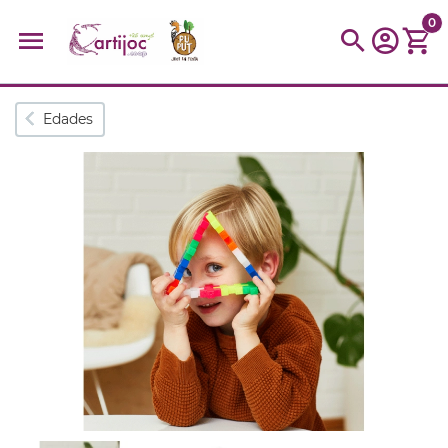
0
Búsquedas populares
Edades
muñeca
Parchís
Moulin
montessori
peonza
kit
kidynight
Puzzle
Botella
Panera