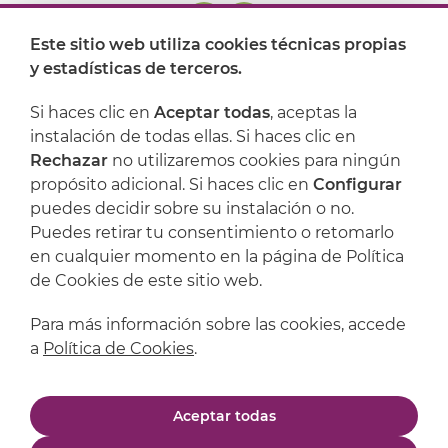
Este sitio web utiliza cookies técnicas propias
y estadísticas de terceros.
Dónde encontrarnos
Si haces clic en
Aceptar todas
, aceptas la
Artijoc
instalación de todas ellas. Si haces clic en
Rechazar
no utilizaremos cookies para ningún
Soporte
propósito adicional. Si haces clic en
Configurar
puedes decidir sobre su instalación o no.
Puedes retirar tu consentimiento o retomarlo
en cualquier momento en la página de Política
de Cookies de este sitio web.
Para más información sobre las cookies, accede
a
Política de Cookies
.
Aviso legal
Política de privacidad
Aceptar todas
Política de cookies
Condiciones de compra