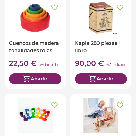
Cuencos de madera
Kapla 280 piezas +
tonalidades rojas
libro
Grimm's
22,50 €
90,00 €
IVA incluido
IVA incluido
Añadir
Añadir