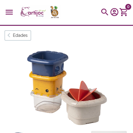
0
Búsquedas populares
Edades
muñeca
Parchís
Moulin
montessori
peonza
kit
kidynight
Puzzle
Botella
Panera