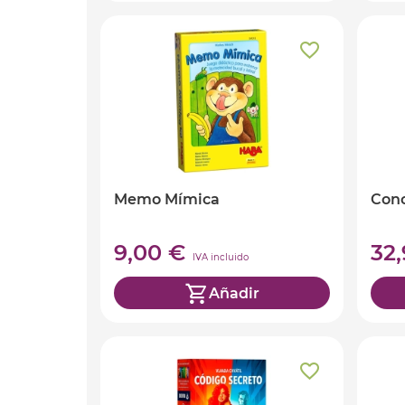
Memo Mímica
Con
9,00 €
32
IVA incluido
Añadir