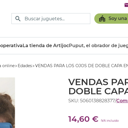
Soy una
operativa
La tienda de Artijoc
Puput, el obrador de jue
a online
Edades
VENDAS PARA LOS OJOS DE DOBLE CAPA E
VENDAS PAR
DOBLE CAPA
SKU: 5060138828377
/
Com
14,60 €
IVA incluido