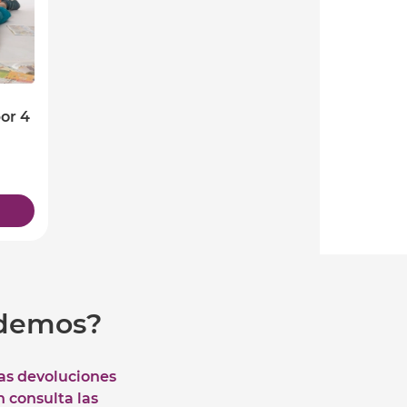
or 4
udemos?
las devoluciones
n consulta las