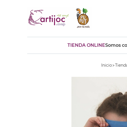
TIENDA ONLINE
Somos co
Búsquedas populares
muñeca
Parchís
Moulin
Inicio
Tiend
montessori
peonza
kit
kidynight
Puzzle
Botella
Panera