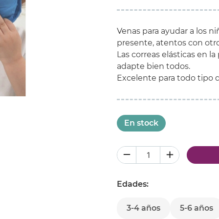
Venas para ayudar a los n
presente, atentos con otro
Las correas elásticas en l
adapte bien todos.
Excelente para todo tipo d
En stock
Edades:
3-4 años
5-6 años