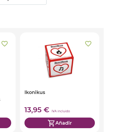
Ikonikus
s
13,95 €
IVA incluido
Añadir