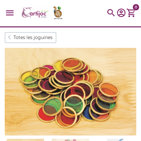
0
Cerques populars
Totes les joguines
disfressa
trencaclosques
baldufa
cotxe
camio
parquing
tinkering
kit
Cuina
viatge