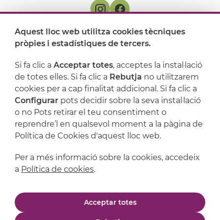
Aquest lloc web utilitza cookies tècniques
On ens trobem
pròpies i estadístiques de tercers.
Artijoc
Si fa clic a
Acceptar totes
, acceptes la instal·lació
de totes elles. Si fa clic a
Rebutja
no utilitzarem
Suport
cookies per a cap finalitat addicional. Si fa clic a
Configurar
pots decidir sobre la seva instal·lació
o no Pots retirar el teu consentiment o
reprendre’l en qualsevol moment a la pàgina de
Política de Cookies d'aquest lloc web.
Per a més informació sobre la cookies, accedeix
a
Política de cookies
.
Avís legal
Política de privacitat
Acceptar totes
Política de cookies
Condicions de compra