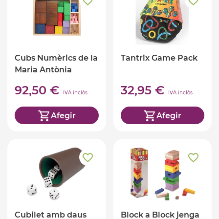
Cubs Numèrics de la
Tantrix Game Pack
Maria Antònia
Canals
92,50 €
32,95 €
IVA inclòs
IVA inclòs
Afegir
Afegir
Cubilet amb daus
Block a Block jenga