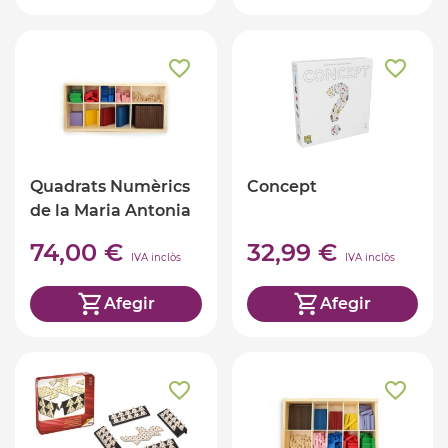
Quadrats Numèrics
Concept
de la Maria Antonia
Canals
74,00 €
32,99 €
IVA inclòs
IVA inclòs
Afegir
Afegir