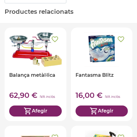
Productes relacionats
Balança metàl·lica
Fantasma Blitz
62,90 €
16,00 €
IVA inclòs
IVA inclòs
Afegir
Afegir