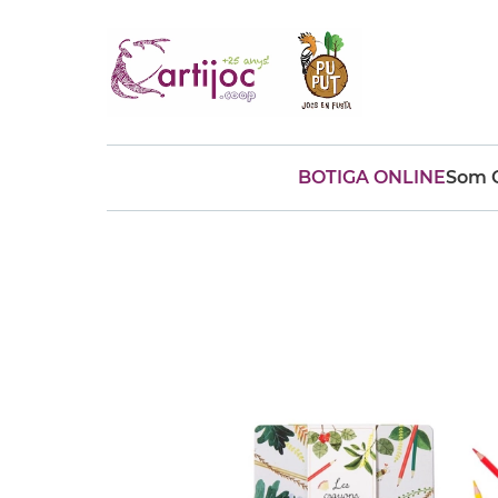
BOTIGA ONLINE
Som C
Cerques populars
disfressa
trencaclosques
baldufa
cotxe
camio
parquing
tinkering
kit
Cuina
viatge