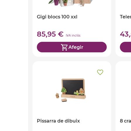
Gigi blocs 100 xxl
Tele
85,95 €
43
IVA inclòs
Afegir
Pissarra de dibuix
8 cr