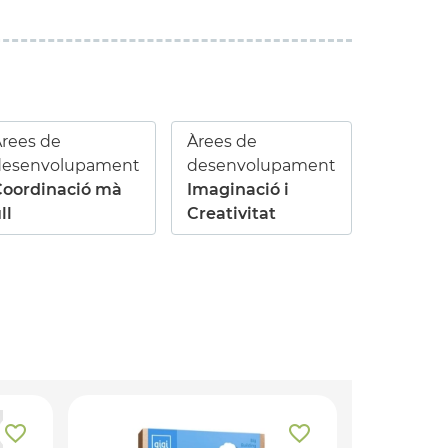
rees de
Àrees de
desenvolupament
desenvolupament
Coordinació mà
Imaginació i
ll
Creativitat