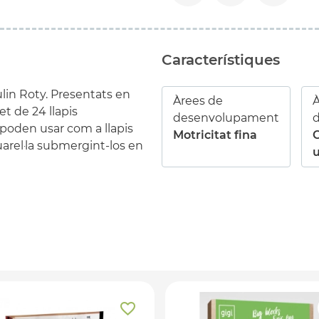
Característiques
ulin Roty. Presentats en
Àrees de
À
et de 24 llapis
desenvolupament
s poden usar com a llapis
Motricitat fina
quarel·la submergint-los en
u