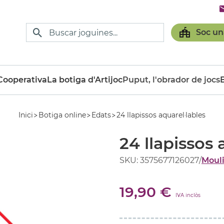
Soc un
ooperativa
La botiga d'Artijoc
Puput, l'obrador de jocs
Inici
Botiga online
Edats
24 llapissos aquarel·lables
24 llapissos 
SKU: 3575677126027
/
Mouli
19,90 €
IVA inclòs