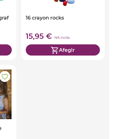
graf
16 crayon rocks
15,95 €
IVA inclòs
Afegir
e