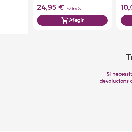
24,95 €
10
IVA inclòs
Afegir
T
Si necessi
devolucions o 