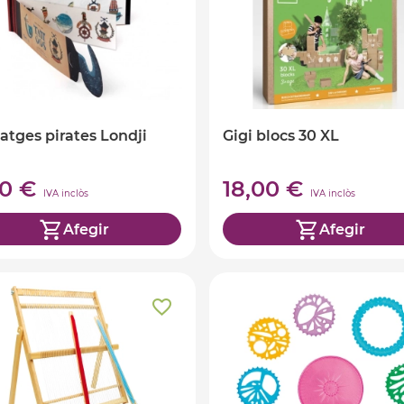
atges pirates Londji
Gigi blocs 30 XL
90 €
18,00 €
IVA inclòs
IVA inclòs
Afegir
Afegir