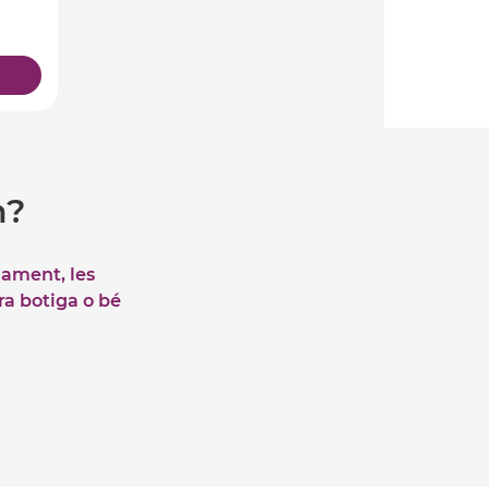
m?
iament, les
tra botiga o bé