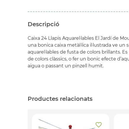
Descripció
Caixa 24 Llapis Aquarel·lables El Jardí de Mo
una bonica caixa metàl·lica il·lustrada ve un s
aquarel·lables de fusta de colors brillants. E
de colors clàssics, o fer un bonic efecte d’a
aigua o passant un pinzell humit.
Productes relacionats