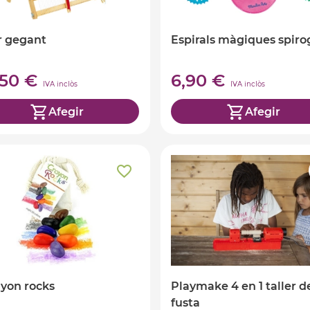
r gegant
Espirals màgiques spiro
,50 €
6,90 €
IVA inclòs
IVA inclòs
Afegir
Afegir
ayon rocks
Playmake 4 en 1 taller d
fusta