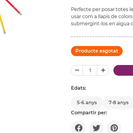
Perfecte per posar totes l
usar com a llapis de colors 
submergint-los en aigua o
Producte esgotat
Edats:
5-6 anys
7-8 anys
Compartir per: