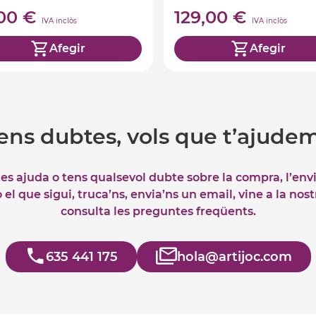
,00 €
129,00 €
IVA inclòs
IVA inclòs
Afegir
Afegir
ens dubtes, vols que t’ajude
tes ajuda o tens qualsevol dubte sobre la compra, l’env
el que sigui, truca’ns, envia’ns un email, vine a la nos
consulta les preguntes freqüents.
635 441 175
hola@artijoc.com