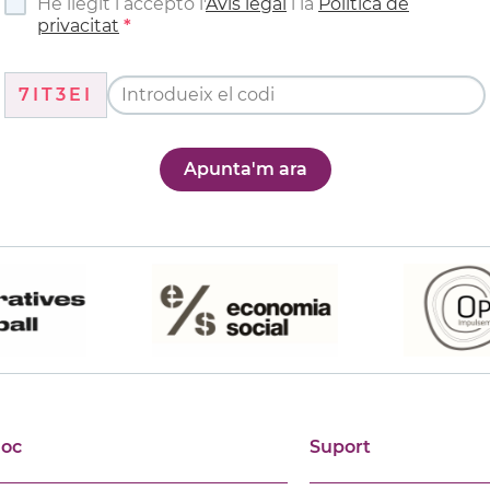
He llegit i accepto l'
Avís legal
i la
Política de
privacitat
7IT3EI
Apunta'm ara
joc
Suport