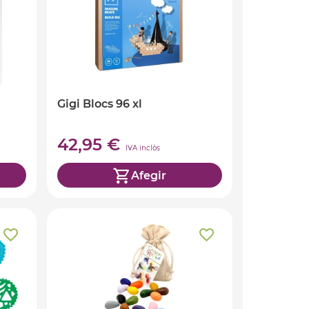
Gigi Blocs 96 xl
42,95 €
IVA inclòs
Afegir