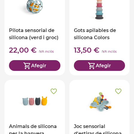
Pilota sensorial de
Gots apilables de
silicona (verd i groc)
silicona Colors
22,00 €
13,50 €
IVA inclòs
IVA inclòs
Afegir
Afegir
Animals de silicona
Joc sensorial
per la banyera
d'estirar de silicona