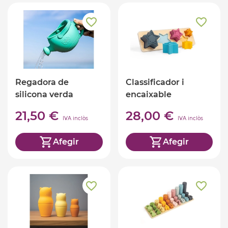
Regadora de
Classificador i
silicona verda
encaixable
d'estrelles
21,50 €
28,00 €
IVA inclòs
IVA inclòs
Afegir
Afegir