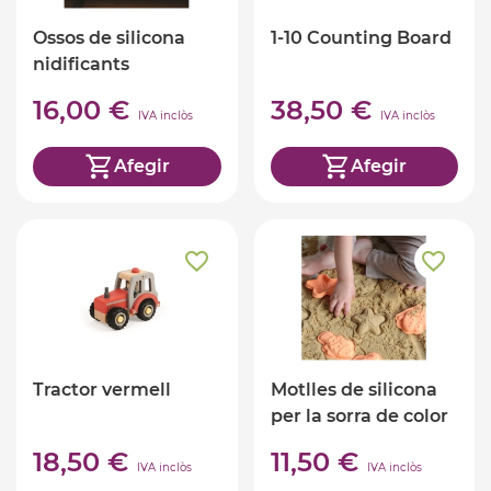
Ossos de silicona
1-10 Counting Board
nidificants
(Matrioska)
16,00 €
38,50 €
IVA inclòs
IVA inclòs
Afegir
Afegir
Tractor vermell
Motlles de silicona
per la sorra de color
Taronja
18,50 €
11,50 €
IVA inclòs
IVA inclòs