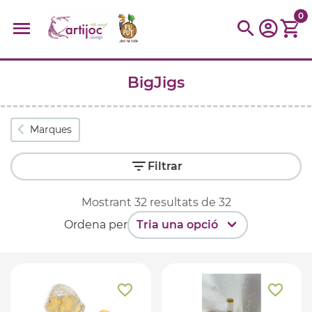
0
BigJigs
Cerques populars
disfressa
trencaclosques
baldufa
cotxe
Marques
camio
parquing
tinkering
kit
Cuina
viatge
Filtrar
Mostrant
32
resultats de
32
Ordena per