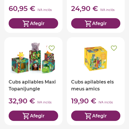
Martí
60,95 €
24,90 €
IVA inclòs
IVA inclòs
Afegir
Afegir
Cubs apilables Maxi
Cubs apilables els
Topanijungle
meus amics
32,90 €
19,90 €
IVA inclòs
IVA inclòs
Afegir
Afegir