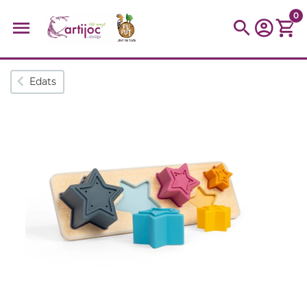
0
Cerques populars
Edats
disfressa
trencaclosques
baldufa
cotxe
camio
parquing
tinkering
kit
Cuina
viatge