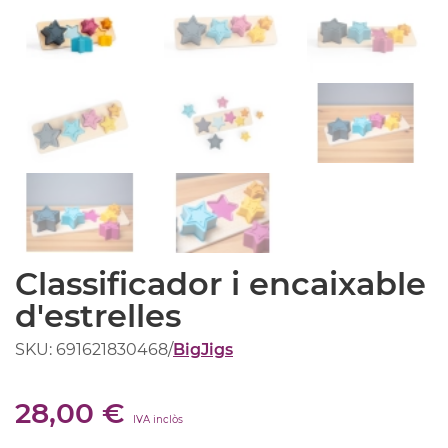
Classificador i encaixable
d'estrelles
SKU: 691621830468
/
BigJigs
28,00 €
IVA inclòs