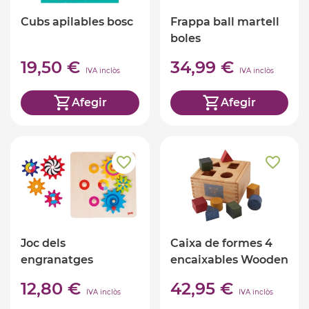
Cubs apilables bosc
Frappa ball martell
boles
19,50 €
34,99 €
IVA inclòs
IVA inclòs
Afegir
Afegir
Joc dels
Caixa de formes 4
engranatges
encaixables Wooden
Story
12,80 €
42,95 €
IVA inclòs
IVA inclòs