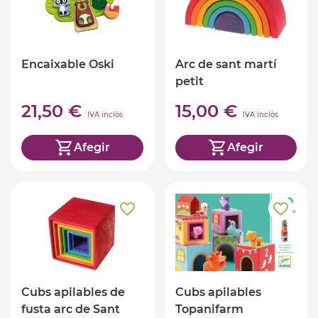
Encaixable Oski
Arc de sant martí
petit
21,50 €
15,00 €
IVA inclòs
IVA inclòs
Afegir
Afegir
Cubs apilables de
Cubs apilables
fusta arc de Sant
Topanifarm