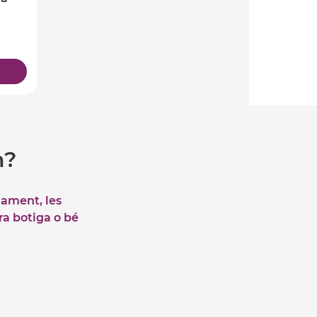
m?
iament, les
tra botiga o bé