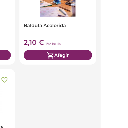
Baldufa Acolorida
2,10 €
IVA inclòs
Afegir
la