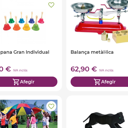
ana Gran Individual
Balança metàl·lica
50 €
62,90 €
IVA inclòs
IVA inclòs
Afegir
Afegir