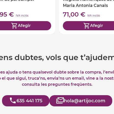
Maria Antonia Canals
,95 €
71,00 €
IVA inclòs
IVA inclòs
Afegir
Afegir
ens dubtes, vols que t’ajude
tes ajuda o tens qualsevol dubte sobre la compra, l’env
el que sigui, truca’ns, envia’ns un email, vine a la nos
consulta les preguntes freqüents.
635 441 175
hola@artijoc.com