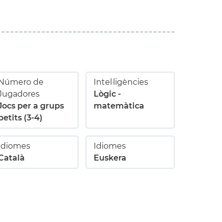
Número de
Intel·ligències
Jugadores
Lògic -
Jocs per a grups
matemàtica
petits (3-4)
Idiomes
Idiomes
Català
Euskera