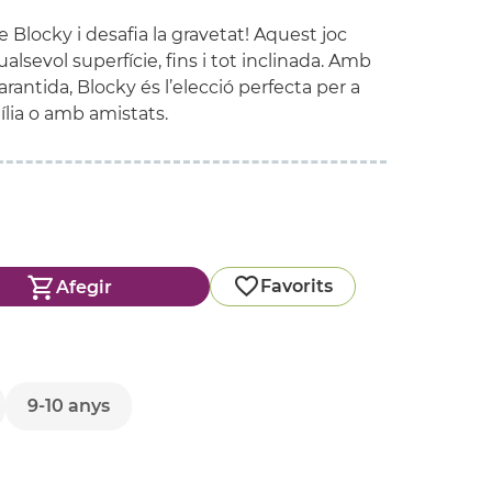
 Blocky i desafia la gravetat! Aquest joc
lsevol superfície, fins i tot inclinada. Amb
arantida, Blocky és l’elecció perfecta per a
lia o amb amistats.
Favorits
Afegir
9-10 anys