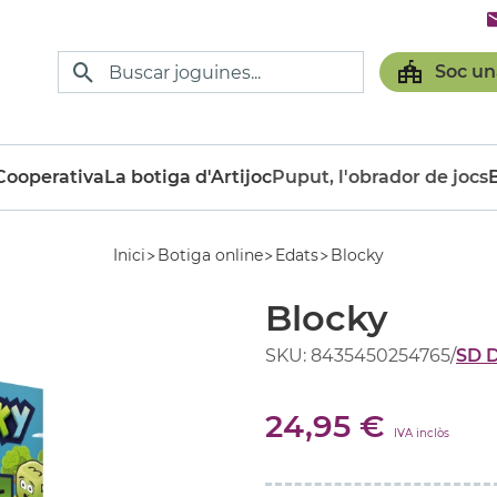
Soc un
ooperativa
La botiga d'Artijoc
Puput, l'obrador de jocs
Inici
Botiga online
Edats
Blocky
Blocky
SKU: 8435450254765
/
SD 
24,95 €
IVA inclòs