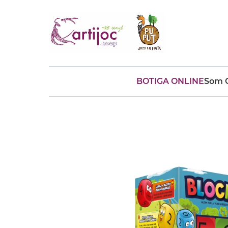
BOTIGA ONLINE
Som C
Cerques populars
disfressa
trencaclosques
baldufa
cotxe
camio
parquing
tinkering
kit
Cuina
viatge