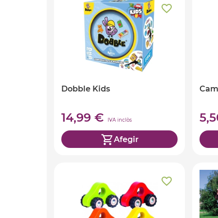
Dobble Kids
Camp
14,99 €
5,
IVA inclòs
Afegir