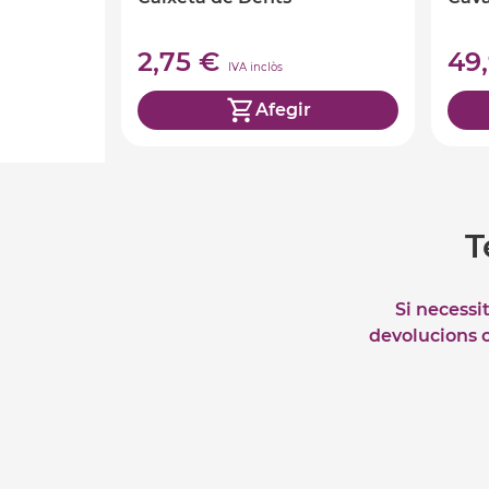
2,75 €
49
IVA inclòs
Afegir
T
Si necessi
devolucions o 