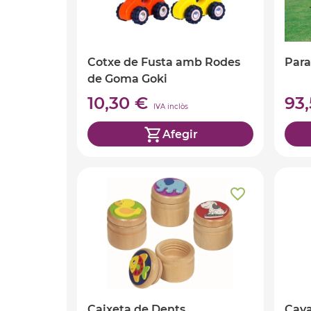
Cotxe de Fusta amb Rodes
Para
de Goma Goki
10,30 €
93
IVA inclòs
Afegir
Caixeta de Dents
Cava