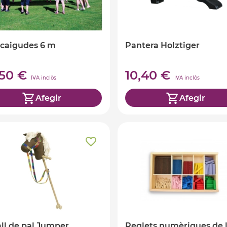
caigudes 6 m
Pantera Holztiger
,50 €
10,40 €
IVA inclòs
IVA inclòs
Afegir
Afegir
ll de pal Jumper
Reglets numèriques de 