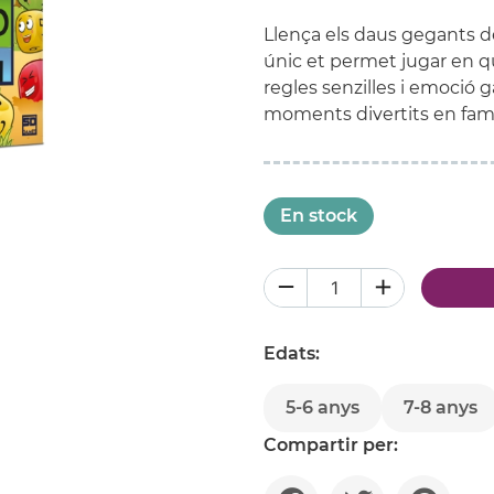
Llença els daus gegants de
únic et permet jugar en qua
regles senzilles i emoció g
moments divertits en famí
En stock
Edats:
5-6 anys
7-8 anys
Compartir per: