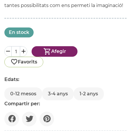
tantes possibilitats com ens permeti la imaginació!
En stock
Afegir
Favorits
Edats:
0-12 mesos
3-4 anys
1-2 anys
Compartir per: