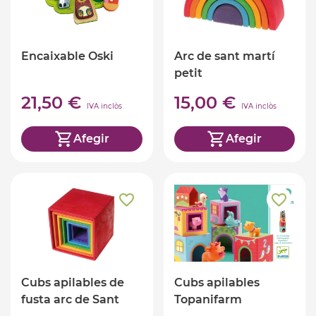
Encaixable Oski
Arc de sant martí
petit
21,50 €
15,00 €
IVA inclòs
IVA inclòs
Afegir
Afegir
Cubs apilables de
Cubs apilables
fusta arc de Sant
Topanifarm