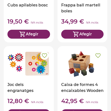
Cubs apilables bosc
Frappa ball martell
boles
19,50 €
34,99 €
IVA inclòs
IVA inclòs
Afegir
Afegir
Joc dels
Caixa de formes 4
engranatges
encaixables Wooden
Story
12,80 €
42,95 €
IVA inclòs
IVA inclòs