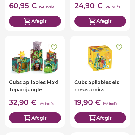
Martí
60,95 €
24,90 €
IVA inclòs
IVA inclòs
Afegir
Afegir
Cubs apilables Maxi
Cubs apilables els
Topanijungle
meus amics
32,90 €
19,90 €
IVA inclòs
IVA inclòs
Afegir
Afegir