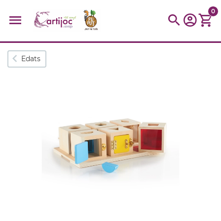
0
Cerques populars
Edats
disfressa
trencaclosques
baldufa
cotxe
camio
parquing
tinkering
kit
Cuina
viatge