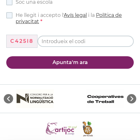
Soc una escola
He llegit i accepto l'
Avís legal
i la
Política de
privacitat
C425I8
Apunta'm ara