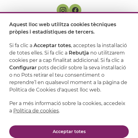
Aquest lloc web utilitza cookies tècniques
On ens trobem
pròpies i estadístiques de tercers.
Artijoc
Si fa clic a
Acceptar totes
, acceptes la instal·lació
de totes elles. Si fa clic a
Rebutja
no utilitzarem
Suport
cookies per a cap finalitat addicional. Si fa clic a
Configurar
pots decidir sobre la seva instal·lació
o no Pots retirar el teu consentiment o
reprendre’l en qualsevol moment a la pàgina de
Política de Cookies d'aquest lloc web.
Per a més informació sobre la cookies, accedeix
a
Política de cookies
.
Avís legal
Política de privacitat
Acceptar totes