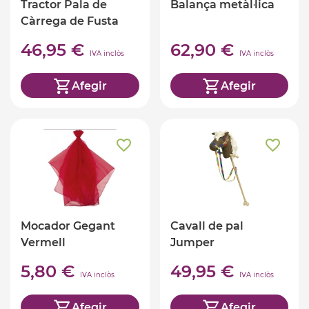
Tractor Pala de
Balança metàl·lica
Càrrega de Fusta
46,95 €
62,90 €
IVA inclòs
IVA inclòs
Afegir
Afegir
Mocador Gegant
Cavall de pal
Vermell
Jumper
5,80 €
49,95 €
IVA inclòs
IVA inclòs
Afegir
Afegir