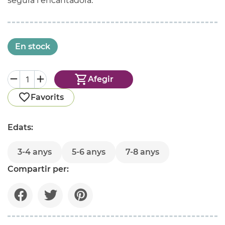
segura i encantadora.
En stock
Afegir
Favorits
Edats:
3-4 anys
5-6 anys
7-8 anys
Compartir per: