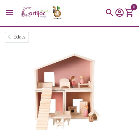
0
Cerques populars
Edats
disfressa
trencaclosques
baldufa
cotxe
camio
parquing
tinkering
kit
Cuina
viatge