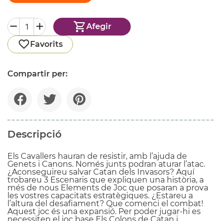
Afegir
Favorits
Compartir per:
Descripció
Els Cavallers hauran de resistir, amb l’ajuda de
Genets i Canons. Només junts podran aturar l’atac.
¿Aconseguireu salvar Catan dels Invasors? Aquí
trobareu 3 Escenaris que expliquen una història, a
més de nous Elements de Joc que posaran a prova
les vostres capacitats estratègiques. ¿Estareu a
l’altura del desafiament? Que comenci el combat!
Aquest joc és una expansió. Per poder jugar-hi es
necessiten el joc base Els Colons de Catan i