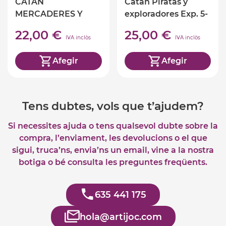
CATAN
Catan Piratas y
MERCADERES Y
exploradores Exp. 5-
BÁRBAROS EXP. 5-6
6 jugadores
22,00 €
25,00 €
JUGADORES
IVA inclòs
IVA inclòs
Afegir
Afegir
Tens dubtes, vols que t’ajudem?
Si necessites ajuda o tens qualsevol dubte sobre la
compra, l’enviament, les devolucions o el que
sigui, truca’ns, envia’ns un email, vine a la nostra
botiga o bé consulta les preguntes freqüents.
635 441 175
hola@artijoc.com