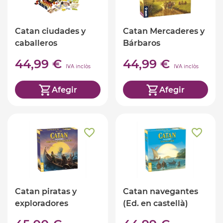
Catan ciudades y
Catan Mercaderes y
caballeros
Bárbaros
44,99 €
44,99 €
IVA inclòs
IVA inclòs
Afegir
Afegir
Catan piratas y
Catan navegantes
exploradores
(Ed. en castellà)