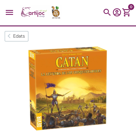
0
Cerques populars
Edats
disfressa
trencaclosques
baldufa
cotxe
camio
parquing
tinkering
kit
Cuina
viatge