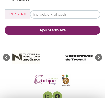
JNZKF9
Apunta'm ara