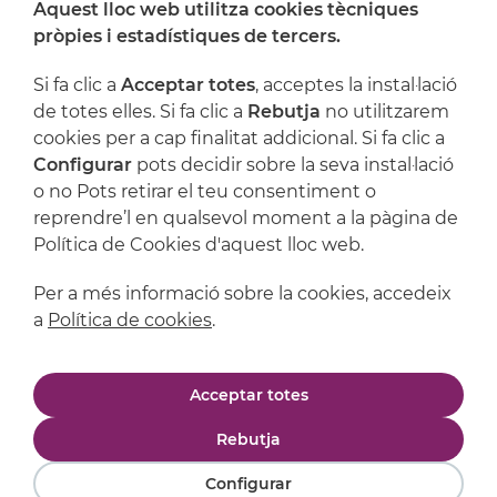
Aquest lloc web utilitza cookies tècniques
On ens trobem
pròpies i estadístiques de tercers.
Artijoc
Si fa clic a
Acceptar totes
, acceptes la instal·lació
de totes elles. Si fa clic a
Rebutja
no utilitzarem
Suport
cookies per a cap finalitat addicional. Si fa clic a
Configurar
pots decidir sobre la seva instal·lació
o no Pots retirar el teu consentiment o
reprendre’l en qualsevol moment a la pàgina de
Política de Cookies d'aquest lloc web.
Per a més informació sobre la cookies, accedeix
a
Política de cookies
.
Avís legal
Política de privacitat
Acceptar totes
Política de cookies
Condicions de compra
Rebutja
Configurar