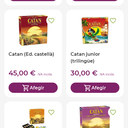
Catan (Ed. castellà)
Catan junior
(trilingüe)
45,00 €
30,00 €
IVA inclòs
IVA inclòs
Afegir
Afegir