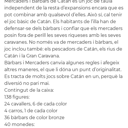
Mercaders i Bàrbars de
Catan
és un joc de taula
independent de la resta d’expansions encara que es
pot combinar amb qualsevol d’elles. Això sí, cal tenir
el joc bàsic de
Catán
. Els habitants de l’illa han de
defensar-se dels bàrbars i confiar que els mercaders
posin fora de perill les seves riqueses amb les seves
caravanes. No només va de mercaders i bàrbars, el
joc inclou també: els pescadors de
Catán
, els rius de
Catán
i la Gran Caravana.
Bàrbars i Mercaders canvia algunes regles i afegeix
altres maneres, el que li dóna un punt d’originalitat.
Es tracta de molts jocs sobre
Catán
en un, perquè la
diversió no pari mai.
Contingut de la caixa:
138 figures:
24 cavallers, 6 de cada color
4 carros, 1 de cada color
36 bàrbars de color bronze
40 monedes: