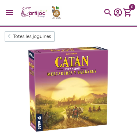
0
Cerques populars
Totes les joguines
disfressa
trencaclosques
baldufa
cotxe
camio
parquing
tinkering
kit
Cuina
viatge