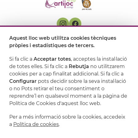
Aquest lloc web utilitza cookies tècniques
On ens trobem
pròpies i estadístiques de tercers.
Artijoc
Si fa clic a
Acceptar totes
, acceptes la instal·lació
de totes elles. Si fa clic a
Rebutja
no utilitzarem
Suport
cookies per a cap finalitat addicional. Si fa clic a
Configurar
pots decidir sobre la seva instal·lació
o no Pots retirar el teu consentiment o
reprendre’l en qualsevol moment a la pàgina de
Política de Cookies d'aquest lloc web.
Per a més informació sobre la cookies, accedeix
a
Política de cookies
.