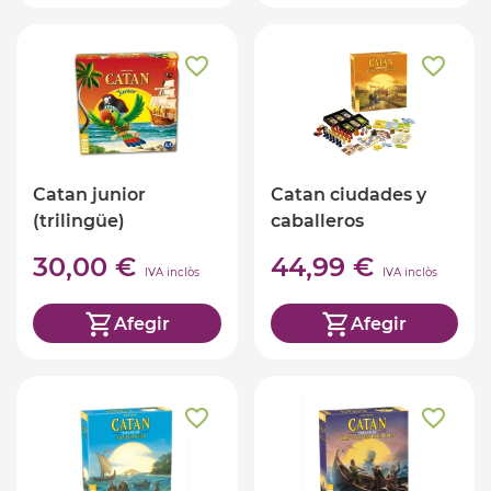
Catan junior
Catan ciudades y
(trilingüe)
caballeros
30,00 €
44,99 €
IVA inclòs
IVA inclòs
Afegir
Afegir