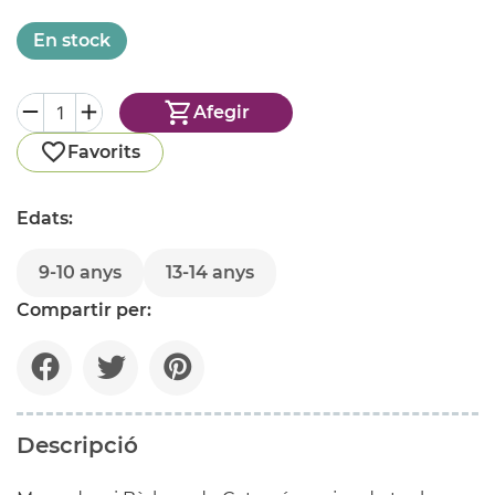
En stock
Afegir
Favorits
Edats:
9-10 anys
13-14 anys
Compartir per:
Descripció