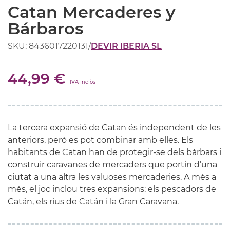
Catan Mercaderes y
Bárbaros
SKU: 8436017220131
/
DEVIR IBERIA SL
44,99 €
IVA inclòs
La tercera expansió de
Catan
és independent de les
anteriors, però es pot combinar amb elles. Els
habitants de
Catan
han de protegir-se dels bàrbars i
construir caravanes de mercaders que portin d’una
ciutat a una altra les valuoses mercaderies. A més a
més, el joc inclou tres expansions: els pescadors de
Catán
, els rius de
Catán
i la Gran Caravana.