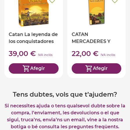
Catan La leyenda de
CATAN
los conquistadores
MERCADERES Y
BÁRBAROS EXP. 5-6
39,00 €
22,00 €
JUGADORES
IVA inclòs
IVA inclòs
Afegir
Afegir
Tens dubtes, vols que t’ajudem?
Si necessites ajuda o tens qualsevol dubte sobre la
compra, l’enviament, les devolucions o el que
sigui, truca’ns, envia’ns un email, vine a la nostra
botiga o bé consulta les preguntes freqüents.