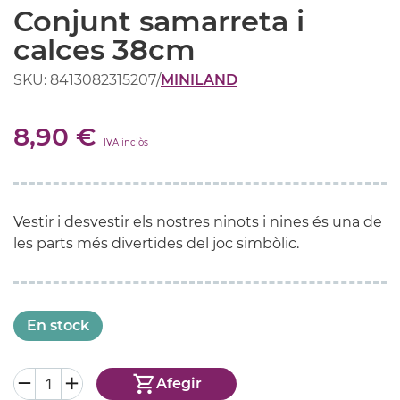
Conjunt samarreta i
calces 38cm
SKU: 8413082315207
/
MINILAND
8,90 €
IVA inclòs
Vestir i desvestir els nostres ninots i nines és una de
les parts més divertides del joc simbòlic.
En stock
Afegir