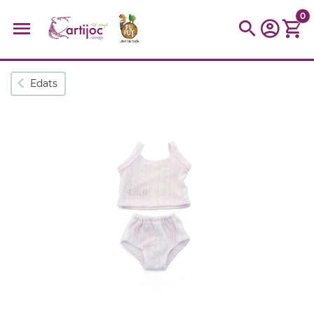
0
Cerques populars
Edats
disfressa
trencaclosques
baldufa
cotxe
camio
parquing
tinkering
kit
Cuina
viatge