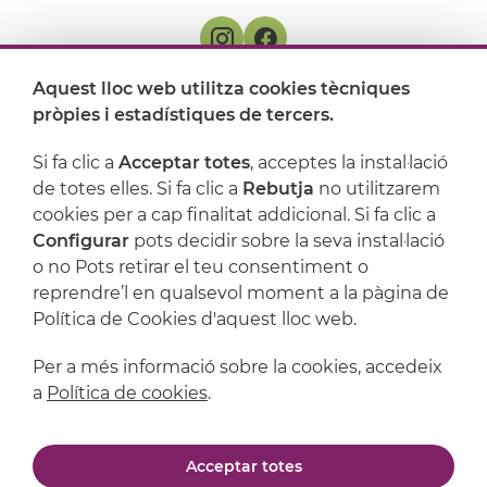
Aquest lloc web utilitza cookies tècniques
On ens trobem
pròpies i estadístiques de tercers.
Artijoc
Si fa clic a
Acceptar totes
, acceptes la instal·lació
de totes elles. Si fa clic a
Rebutja
no utilitzarem
Suport
cookies per a cap finalitat addicional. Si fa clic a
Configurar
pots decidir sobre la seva instal·lació
o no Pots retirar el teu consentiment o
reprendre’l en qualsevol moment a la pàgina de
Política de Cookies d'aquest lloc web.
Per a més informació sobre la cookies, accedeix
a
Política de cookies
.
Avís legal
Política de privacitat
Acceptar totes