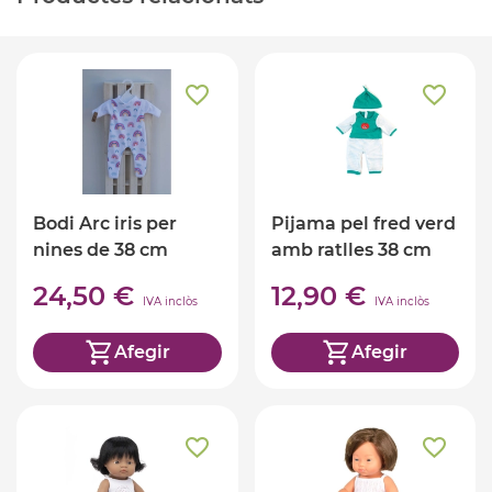
Bodi Arc iris per
Pijama pel fred verd
nines de 38 cm
amb ratlles 38 cm
24,50 €
12,90 €
IVA inclòs
IVA inclòs
Afegir
Afegir