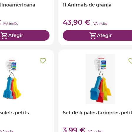
atinoamericana
11 Animals de granja
€
43,90 €
IVA inclòs
IVA inclòs
Afegir
Afegir
sclets petits
Set de 4 pales farineres peti
3,99 €
IVA inclòs
IVA inclòs