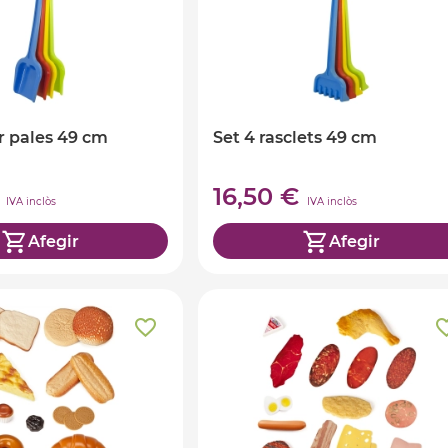
r pales 49 cm
Set 4 rasclets 49 cm
€
16,50 €
IVA inclòs
IVA inclòs
Afegir
Afegir