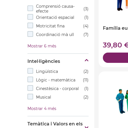
Comprensió causa-
(3)
efecte
Orientació espacial
(1)
Motricitat fina
(4)
Família e
Coordinació mà ull
(7)
39,80 
Mostrar 6 més
Intel·ligències
Lingüística
(2)
Lògic - matemàtica
(11)
Cinestèsica - corporal
(1)
Musical
(2)
Mostrar 4 més
Temàtica i Valors en els