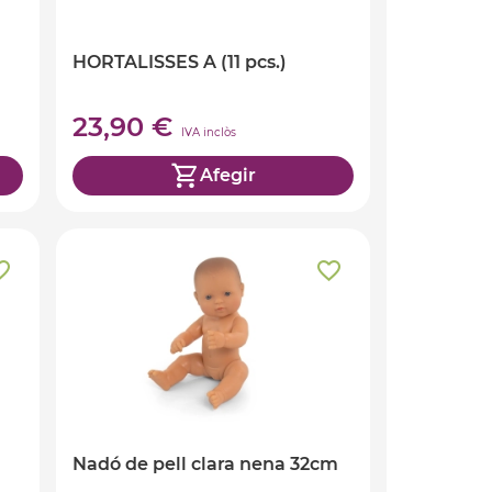
HORTALISSES A (11 pcs.)
23,90 €
IVA inclòs
Afegir
Nadó de pell clara nena 32cm