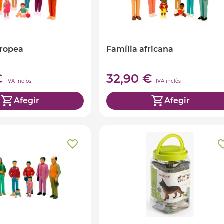
uropea
Família africana
€
32,90 €
IVA inclòs
IVA inclòs
Afegir
Afegir