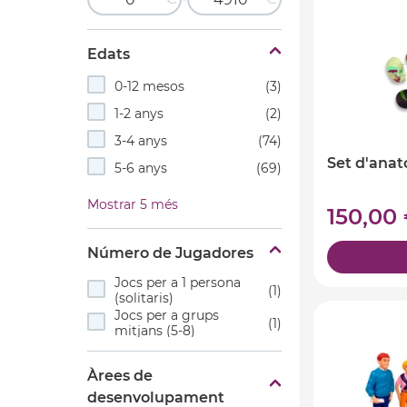
Edats
0-12 mesos
(3)
1-2 anys
(2)
3-4 anys
(74)
Set d'anat
5-6 anys
(69)
Mostrar 5 més
150,00
Número de Jugadores
Jocs per a 1 persona
(1)
(solitaris)
Jocs per a grups
(1)
mitjans (5-8)
Àrees de
desenvolupament