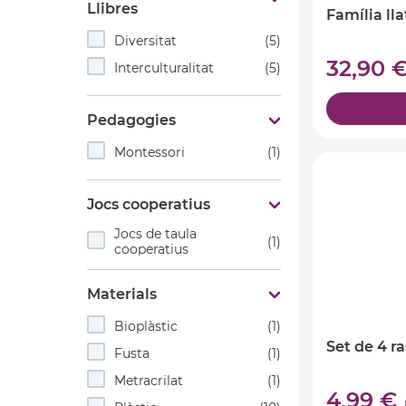
Llibres
Família ll
Diversitat
(5)
32,90 
Interculturalitat
(5)
Pedagogies
Montessori
(1)
Jocs cooperatius
Jocs de taula
(1)
cooperatius
Materials
Bioplàstic
(1)
Set de 4 ra
Fusta
(1)
Metracrilat
(1)
4,99 €