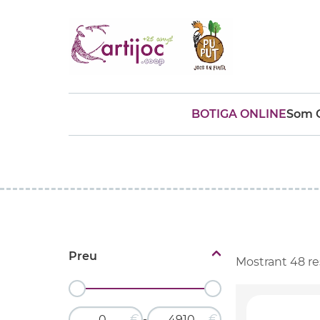
BOTIGA ONLINE
Som C
Cerques populars
disfressa
trencaclosques
baldufa
cotxe
camio
parquing
tinkering
kit
Cuina
viatge
Preu
Mostrant
48
re
€
€