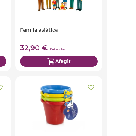
Famíla asiàtica
32,90 €
IVA inclòs
Afegir