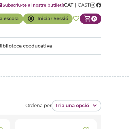
CAT
CAST
Subscriu-te al nostre butlletí!
a escola
Iniciar Sessió
0
Biblioteca coeducativa
Ordena per