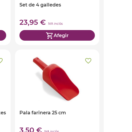
Set de 4 galledes
23,95 €
IVA inclòs
Afegir
tes
Pala farinera 25 cm
3,50 €
IVA inclòs