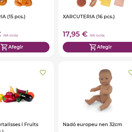
 (15 pcs.)
XARCUTERIA (16 pcs.)
€
17,95 €
IVA inclòs
IVA inclòs
Afegir
Afegir
rtalisses i Fruits
Nadó europeu nen 32cm
.)