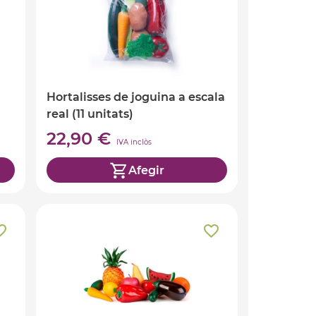
Hortalisses de joguina a escala
real (11 unitats)
22,90 €
IVA inclòs
Afegir