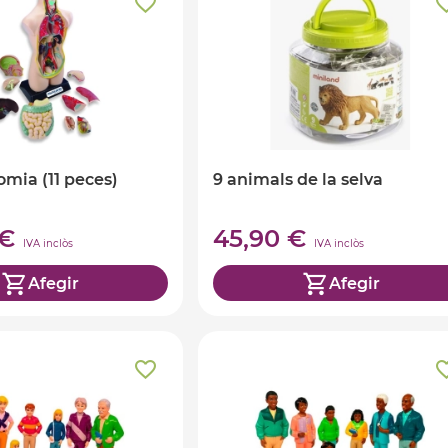
omia (11 peces)
9 animals de la selva
 €
45,90 €
IVA inclòs
IVA inclòs
Afegir
Afegir