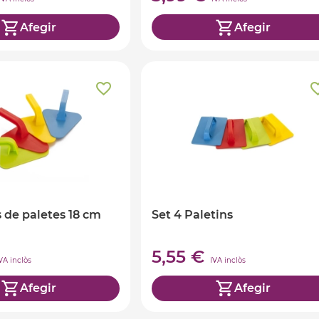
Afegir
Afegir
s de paletes 18 cm
Set 4 Paletins
5,55 €
VA inclòs
IVA inclòs
Afegir
Afegir