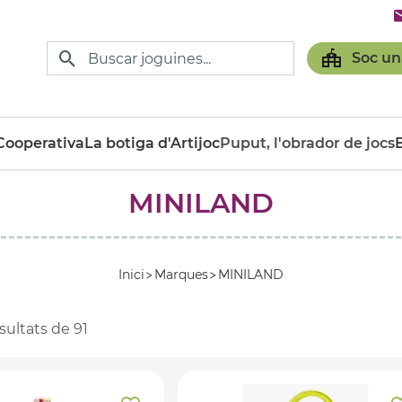
Soc un
ooperativa
La botiga d'Artijoc
Puput, l'obrador de jocs
MINILAND
Inici
Marques
MINILAND
sultats de
91