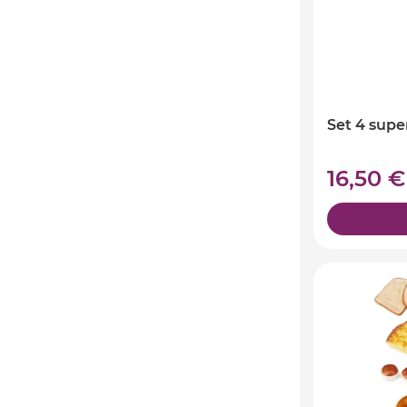
Set 4 supe
16,50 