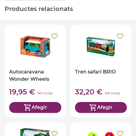
Productes relacionats
Autocaravana
Tren safari BRIO
Wonder Wheels
19,95 €
32,20 €
IVA inclòs
IVA inclòs
Afegir
Afegir