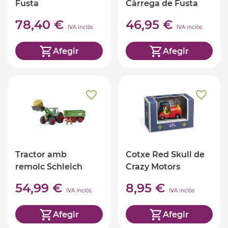
Fusta
Càrrega de Fusta
78,40 €
46,95 €
IVA inclòs
IVA inclòs
Afegir
Afegir
Tractor amb
Cotxe Red Skull de
remolc Schleich
Crazy Motors
54,99 €
8,95 €
IVA inclòs
IVA inclòs
Afegir
Afegir