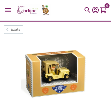
0
Cerques populars
Edats
disfressa
trencaclosques
baldufa
cotxe
camio
parquing
tinkering
kit
Cuina
viatge