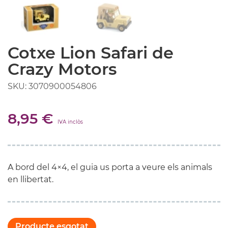
Cotxe Lion Safari de
Crazy Motors
SKU: 3070900054806
8,95 €
IVA inclòs
A bord del 4×4, el guia us porta a veure els animals
en llibertat.
Producte esgotat