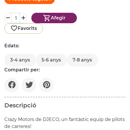
Afegir
Favorits
Edats:
3-4 anys
5-6 anys
7-8 anys
Compartir per:
Descripció
Crazy Motors de DJECO, un fantàstic equip de pilots
de carreres!