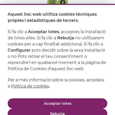
Aquest lloc web utilitza cookies tècniques
On ens trobem
pròpies i estadístiques de tercers.
Artijoc
Si fa clic a
Acceptar totes
, acceptes la instal·lació
de totes elles. Si fa clic a
Rebutja
no utilitzarem
Suport
cookies per a cap finalitat addicional. Si fa clic a
Configurar
pots decidir sobre la seva instal·lació
o no Pots retirar el teu consentiment o
reprendre’l en qualsevol moment a la pàgina de
Política de Cookies d'aquest lloc web.
Per a més informació sobre la cookies, accedeix
a
Política de cookies
.
Avís legal
Política de privacitat
Acceptar totes
Política de cookies
Condicions de compra
Rebutja