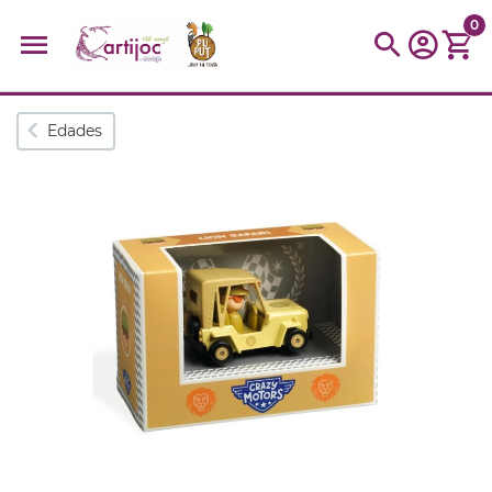
0
Búsquedas populares
Edades
muñeca
Parchís
Moulin
montessori
peonza
kit
kidynight
Puzzle
Botella
Panera