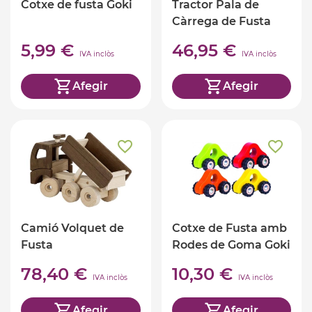
Cotxe de fusta Goki
Tractor Pala de
Càrrega de Fusta
5,99 €
46,95 €
IVA inclòs
IVA inclòs
Afegir
Afegir
Camió Volquet de
Cotxe de Fusta amb
Fusta
Rodes de Goma Goki
78,40 €
10,30 €
IVA inclòs
IVA inclòs
Afegir
Afegir