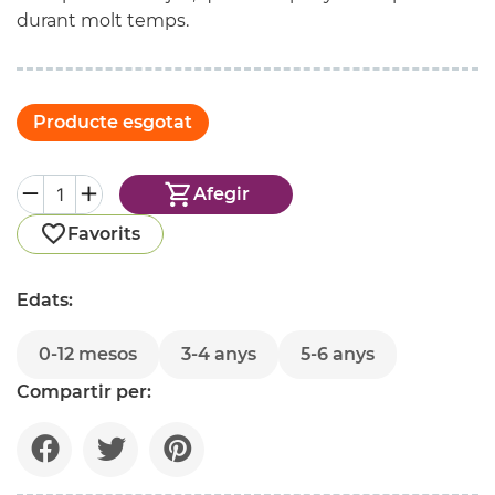
durant molt temps.
Producte esgotat
Afegir
Favorits
Edats:
0-12 mesos
3-4 anys
5-6 anys
Compartir per: