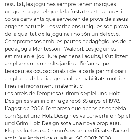
resultat, les joguines sempre tenen marques
úniques ja que el gra de la fusta té estructures i
colors canviants que serveixen de prova dels seus
orígens naturals. Les variacions úniques són prova
de la qualitat de la joguina i no són un defecte.
Compromesos amb les pautes pedagògiques de la
pedagogia Montessori i Waldorf. Les joguines
estimulen el joc lliure per nens i adults, i s’utilitzen
àmpliament en molts jardins d’infants i per
terapeutes ocupacionals i de la parla per millorar i
ampliar la didàctica general, les habilitats motrius
fines i el raonament matemàtic.
Les arrels de l’empresa Grimm’s Spiel und Holz
Design es van iniciar fa gairebé 35 anys, el 1978.
L’agost de 2006, l’empresa que abans es coneixia
com Spiel und Holz Design es va convertir en Spiel
und Grim Holz Design sota una nova propietat.
Els productes de Grimm’s estan certificats d’acord
amb l’estàndard de qualitat ISO 9001: 2008.