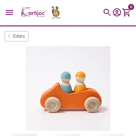
0
Cerques populars
Edats
disfressa
trencaclosques
baldufa
cotxe
camio
parquing
tinkering
kit
Cuina
viatge