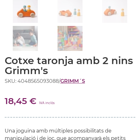
Cotxe taronja amb 2 nins
Grimm's
SKU: 4048565093088
/
GRIMM´S
18,45 €
IVA inclòs
Una joguina amb múltiples possibilitats de
manipulació i de joc, que acompanyarà els petits