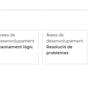
rees de
Àrees de
desenvolupament
desenvolupament
Raonament lògic
Resolució de
problemes