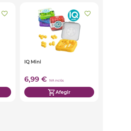
IQ Mini
6,99 €
IVA inclòs
Afegir