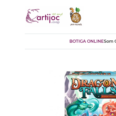
BOTIGA ONLINE
Som C
Cerques populars
disfressa
trencaclosques
baldufa
cotxe
camio
parquing
tinkering
kit
Cuina
viatge