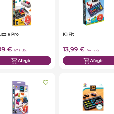
uzzle Pro
IQ Fit
,99 €
13,99 €
IVA inclòs
IVA inclòs
Afegir
Afegir