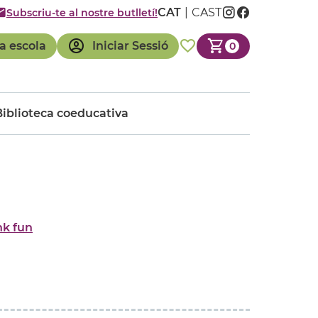
CAT
CAST
Subscriu-te al nostre butlletí!
a escola
Iniciar Sessió
0
Biblioteca coeducativa
nk fun