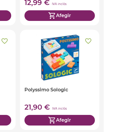
12,99 €
IVA inclòs
Afegir
Polyssimo Sologic
21,90 €
IVA inclòs
Afegir