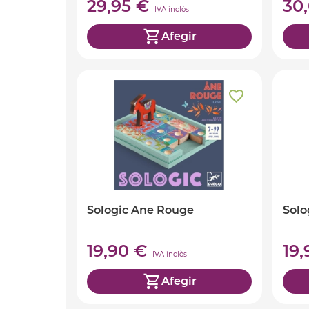
29,95 €
30
IVA inclòs
Afegir
Sologic Ane Rouge
Solo
19,90 €
19
IVA inclòs
Afegir