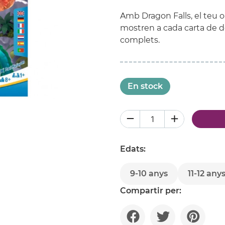
Amb Dragon Falls, el teu ob
mostren a cada carta de d
complets.
En stock
Edats:
9-10 anys
11-12 any
Compartir per: