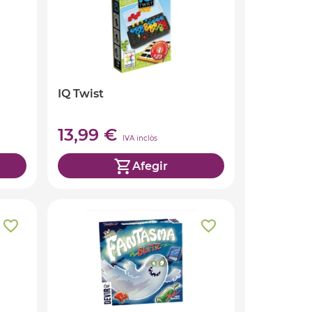
IQ Twist
13,99 €
IVA inclòs
Afegir