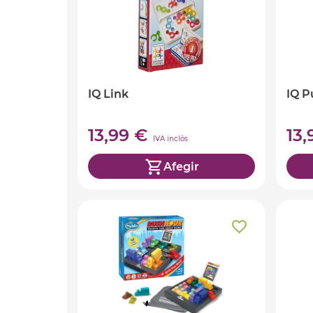
IQ Link
IQ P
13,99 €
13
IVA inclòs
Afegir