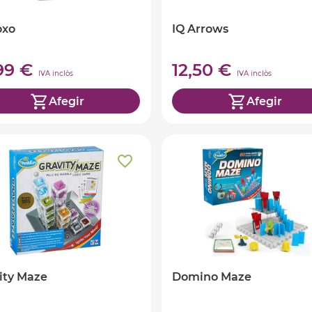
oxo
IQ Arrows
,99 €
12,50 €
IVA inclòs
IVA inclòs
Afegir
Afegir
ity Maze
Domino Maze