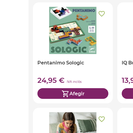
Pentanimo Sologic
IQ B
24,95 €
13
IVA inclòs
Afegir