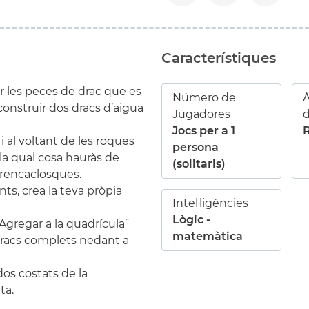
Característiques
ir les peces de drac que es
Número de
À
onstruir dos dracs d’aigua
Jugadores
Jocs per a 1
 i al voltant de les roques
persona
la qual cosa hauràs de
(solitaris)
trencaclosques.
s, crea la teva pròpia
Intel·ligències
Lògic -
Agregar a la quadrícula”
matemàtica
dracs complets nedant a
os costats de la
ta.