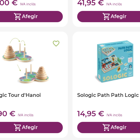
,00 €
41,95 €
IVA inclòs
IVA inclòs
Afegir
Afegir
gic Tour d'Hanoi
Sologic Path Path Logic
,90 €
14,95 €
IVA inclòs
IVA inclòs
Afegir
Afegir