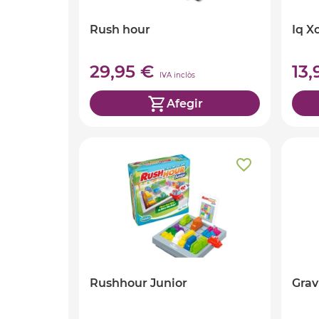
Rush hour
Iq X
29,95 €
13
IVA inclòs
Afegir
Rushhour Junior
Grav