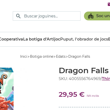
Soc un
ooperativa
La botiga d'Artijoc
Puput, l'obrador de jocs
Inici
Botiga online
Edats
Dragon Falls
Dragon Falls
SKU: 4005556764969
/
Thi
29,95 €
IVA inclòs