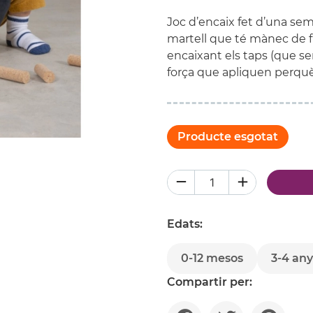
Joc d’encaix fet d’una se
martell que té mànec de fu
encaixant els taps (que ser
força que apliquen perqu
Producte esgotat
Edats:
0-12 mesos
3-4 any
Compartir per: