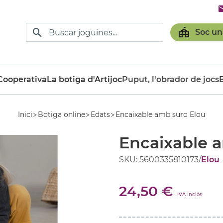
Soc un
ooperativa
La botiga d'Artijoc
Puput, l'obrador de jocs
Inici
Botiga online
Edats
Encaixable amb suro Elou
Encaixable 
SKU: 5600335810173
/
Elou
24,50 €
IVA inclòs