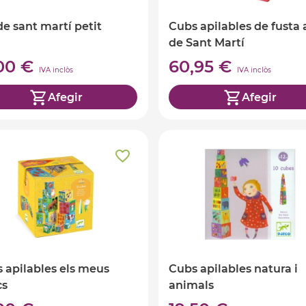
de sant martí petit
Cubs apilables de fusta 
de Sant Martí
,00 €
60,95 €
IVA inclòs
IVA inclòs
Afegir
Afegir
 apilables els meus
Cubs apilables natura i
cs
animals