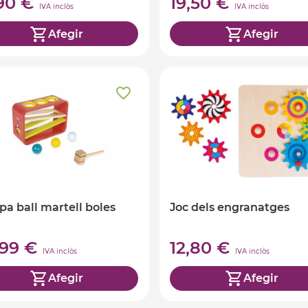
,90 €
19,50 €
IVA inclòs
IVA inclòs
Afegir
Afegir
pa ball martell boles
Joc dels engranatges
,99 €
12,80 €
IVA inclòs
IVA inclòs
Afegir
Afegir