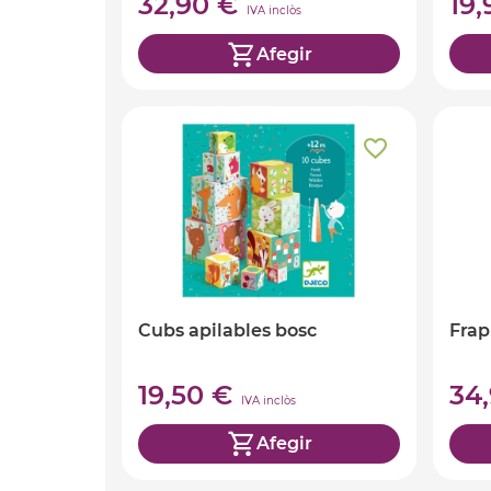
32,90 €
19
IVA inclòs
Afegir
Cubs apilables bosc
Frap
19,50 €
34
IVA inclòs
Afegir