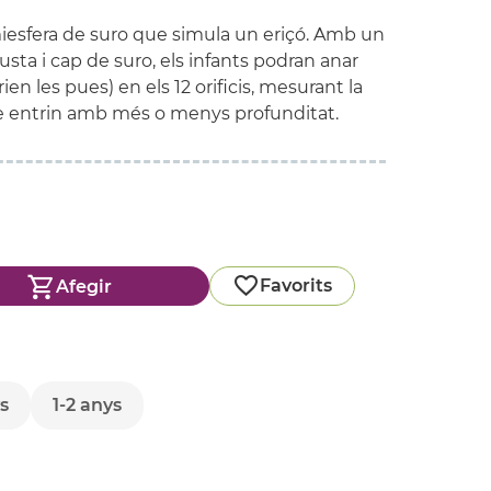
miesfera de suro que simula un eriçó. Amb un
sta i cap de suro, els infants podran anar
ien les pues) en els 12 orificis, mesurant la
è entrin amb més o menys profunditat.
Favorits
Afegir
s
1-2 anys