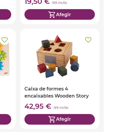
19,50 €
IVA inclòs
Afegir
Caixa de formes 4
encaixables Wooden Story
42,95 €
IVA inclòs
Afegir