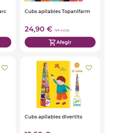
arc
Cubs apilables Topanifarm
24,90 €
IVA inclòs
Afegir
Cubs apilables divertits