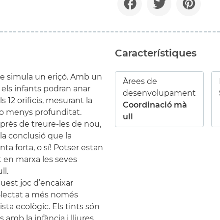
Característiques
ue simula un eriçó. Amb un
Àrees de
 els infants podran anar
desenvolupament
s 12 orificis, mesurant la
Coordinació mà
o menys profunditat.
ull
prés de treure-les de nou,
a la conclusió que la
a forta, o sí! Potser estan
t en marxa les seves
ll.
quest joc d’encaixar
l·lectat a més només
ta ecològic. Els tints són
 amb la infància i lliures