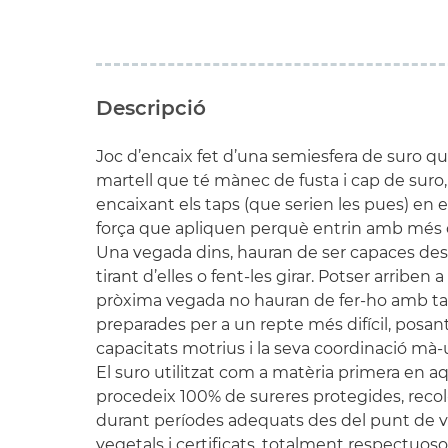
Descripció
Joc d’encaix fet d’una semiesfera de suro q
martell que té mànec de fusta i cap de suro,
encaixant els taps (que serien les pues) en el
força que apliquen perquè entrin amb més 
Una vegada dins, hauran de ser capaces des
tirant d’elles o fent-les girar. Potser arriben 
pròxima vegada no hauran de fer-ho amb tant
preparades per a un repte més difícil, posan
capacitats motrius i la seva coordinació mà-u
El suro utilitzat com a matèria primera en a
procedeix 100% de sureres protegides, reco
durant períodes adequats des del punt de vis
vegetals i certificats, totalment respectuosos