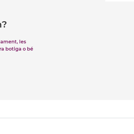
m?
iament, les
tra botiga o bé