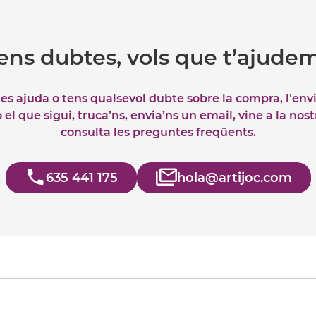
ens dubtes, vols que t’ajude
tes ajuda o tens qualsevol dubte sobre la compra, l’env
el que sigui, truca’ns, envia’ns un email, vine a la nos
consulta les preguntes freqüents.
635 441 175
hola@artijoc.com