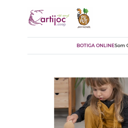
BOTIGA ONLINE
Som C
Cerques populars
disfressa
trencaclosques
baldufa
cotxe
camio
parquing
tinkering
kit
Cuina
viatge