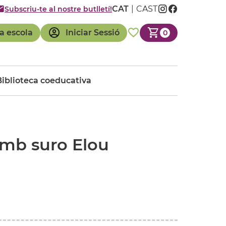
CAT
CAST
Subscriu-te al nostre butlletí!
a escola
Iniciar Sessió
0
Biblioteca coeducativa
amb suro Elou