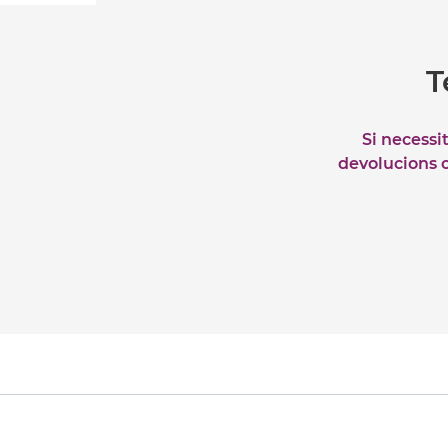
T
Si necessi
devolucions o 