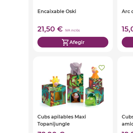
Encaixable Oski
Arc 
21,50 €
15
IVA inclòs
Afegir
Cubs apilables Maxi
Cubs
Topanijungle
ami