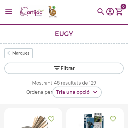
0
EUGY
Cerques populars
disfressa
trencaclosques
baldufa
cotxe
Marques
camio
parquing
tinkering
kit
Cuina
viatge
Filtrar
Mostrant
48
resultats de
129
Ordena per