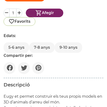
Afegir
Favorits
Edats:
5-6 anys
7-8 anys
9-10 anys
Compartir per:
Descripció
Eugy
et permet construir els teus propis models en
3D d’animals d’arreu del món.