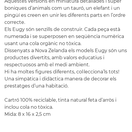
Aquestes versions en miniatura detallades i súper
boniques d’animals com un tauró, un elefant i un
pingüí es creen en unir les diferents parts en l’ordre
correcte.
Els
Eugy
són senzills de construir. Cada peça està
numerada i se superposen en seqüència numèrica
usant una cola
orgànic
no tòxica.
Dissenyats a Nova Zelanda els models
Eugy
són uns
productes divertits, amb valors educatius i
respectuosos amb el medi ambient.
Hi ha moltes figures diferents, col·lecciona’ls tots!
Una simpàtica i didàctica manera de decorar els
prestatges d’una habitació.
Cartró
100% reciclable, tinta natural feta d’arròs i
inclou cola no tòxica.
Mida: 8 x 16 x 2,5 cm