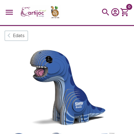
0
Cerques populars
Edats
disfressa
trencaclosques
baldufa
cotxe
camio
parquing
tinkering
kit
Cuina
viatge