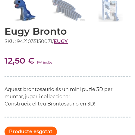
Eugy Bronto
SKU: 9421035150071
/
EUGY
12,50 €
IVA inclòs
Aquest brontosaurio és un mini puzle 3D per
muntar, jugar i col·leccionar.
Construeix el teu Brontosaurio en 3D!
Producte esgotat