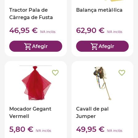
Tractor Pala de
Balança metàl·lica
Càrrega de Fusta
46,95 €
62,90 €
IVA inclòs
IVA inclòs
Afegir
Afegir
Mocador Gegant
Cavall de pal
Vermell
Jumper
5,80 €
49,95 €
IVA inclòs
IVA inclòs