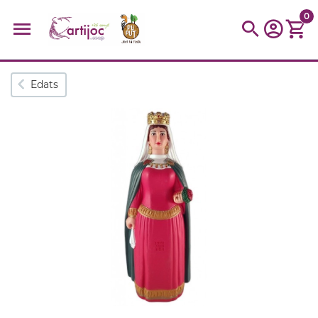
0
Cerques populars
Edats
disfressa
trencaclosques
baldufa
cotxe
camio
parquing
tinkering
kit
Cuina
viatge