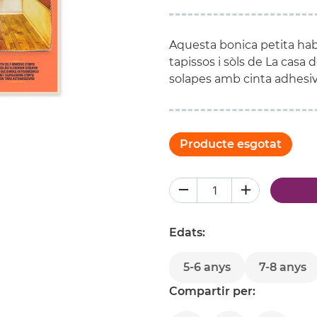
Aquesta bonica petita habi
tapissos i sòls de La casa de
solapes amb cinta adhesiv
Producte esgotat
Edats:
5-6 anys
7-8 anys
Compartir per: