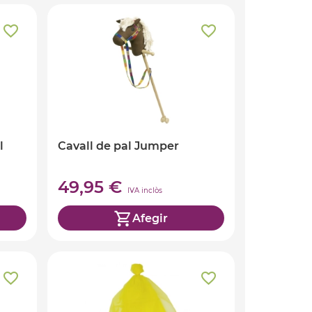
l
Cavall de pal Jumper
49,95 €
IVA inclòs
Afegir