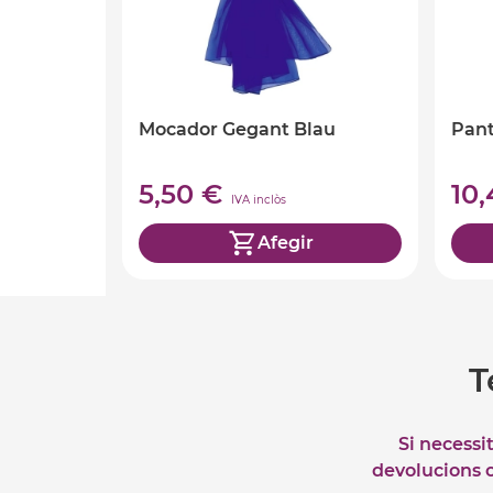
Mocador Gegant Blau
Pant
5,50 €
10
IVA inclòs
Afegir
T
Si necessi
devolucions o 