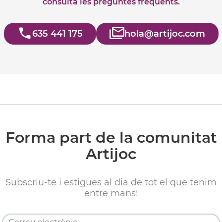
consulta les preguntes freqüents.
635 441 175
hola@artijoc.com
Forma part de la comunitat
Artijoc
Subscriu-te i estigues al dia de tot el que tenim
entre mans!