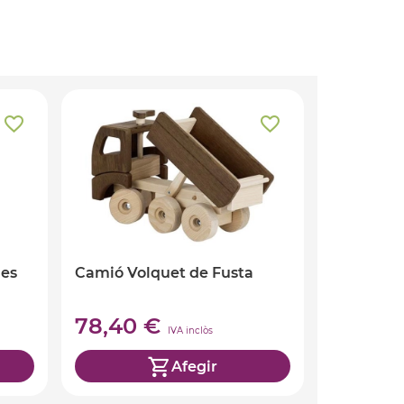
des
Camió Volquet de Fusta
78,40 €
IVA inclòs
Afegir