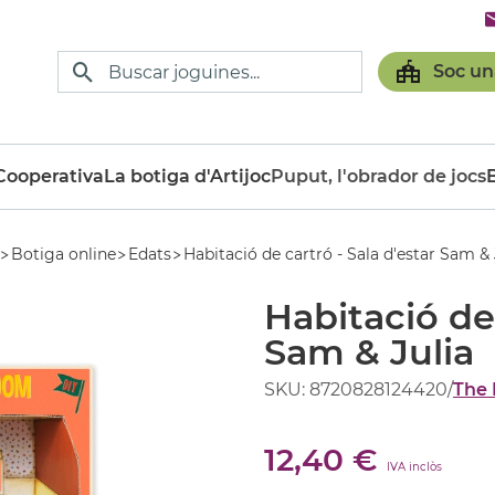
Soc un
ooperativa
La botiga d'Artijoc
Puput, l'obrador de jocs
Botiga online
Edats
Habitació de cartró - Sala d'estar Sam & 
Habitació de 
Sam & Julia
SKU: 8720828124420
/
The
12,40 €
IVA inclòs