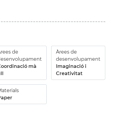
rees de
Àrees de
desenvolupament
desenvolupament
Coordinació mà
Imaginació i
ll
Creativitat
aterials
Paper