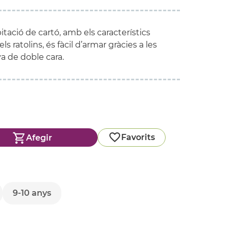
tació de cartó, amb els característics
ls ratolins, és fàcil d’armar gràcies a les
a de doble cara.
Favorits
Afegir
9-10 anys