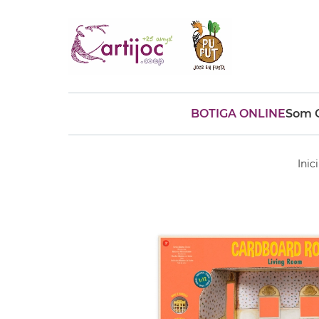
BOTIGA ONLINE
Som C
Cerques populars
disfressa
trencaclosques
Inici
baldufa
cotxe
camio
parquing
tinkering
kit
Cuina
viatge