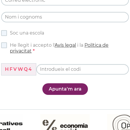
Soc una escola
He llegit i accepto l'
Avís legal
i la
Política de
privacitat
HFVWQ4
Apunta'm ara