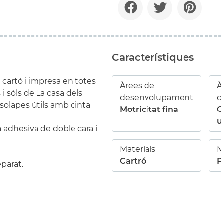
Característiques
 cartó i impresa en totes
Àrees de
À
 i sòls de La casa dels
desenvolupament
s solapes útils amb cinta
Motricitat fina
u
 adhesiva de doble cara i
Materials
M
Cartró
parat.