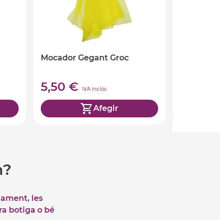
Mocador Gegant Groc
5,50 €
IVA inclòs
Afegir
m?
iament, les
tra botiga o bé