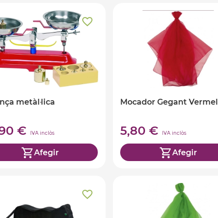
nça metàl·lica
Mocador Gegant Vermel
,90 €
5,80 €
IVA inclòs
IVA inclòs
Afegir
Afegir