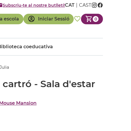
CAT
CAST
Subscriu-te al nostre butlletí!
a escola
Iniciar Sessió
0
Biblioteca coeducativa
Julia
cartró - Sala d'estar
 Mouse Mansion