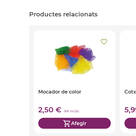
Productes relacionats
Mocador de color
Cotx
2,50 €
5,
IVA inclòs
Afegir