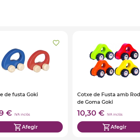
e de fusta Goki
Cotxe de Fusta amb Ro
de Goma Goki
99 €
10,30 €
IVA inclòs
IVA inclòs
Afegir
Afegir