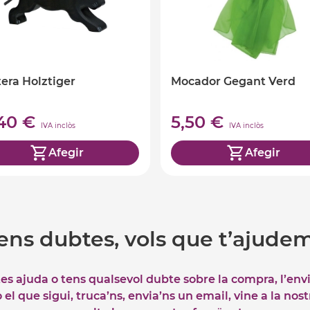
era Holztiger
Mocador Gegant Verd
,40 €
5,50 €
IVA inclòs
IVA inclòs
Afegir
Afegir
ens dubtes, vols que t’ajude
tes ajuda o tens qualsevol dubte sobre la compra, l’env
el que sigui, truca’ns, envia’ns un email, vine a la nos