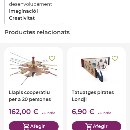
desenvolupament
Imaginació i
Creativitat
Productes relacionats
Llapis cooperatiu
Tatuatges pirates
per a 20 persones
Londji
162,00 €
6,90 €
IVA inclòs
IVA inclòs
Afegir
Afegir