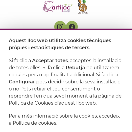
Aquest lloc web utilitza cookies tècniques
On ens trobem
pròpies i estadístiques de tercers.
Artijoc
Si fa clic a
Acceptar totes
, acceptes la instal·lació
de totes elles. Si fa clic a
Rebutja
no utilitzarem
Suport
cookies per a cap finalitat addicional. Si fa clic a
Configurar
pots decidir sobre la seva instal·lació
o no Pots retirar el teu consentiment o
reprendre’l en qualsevol moment a la pàgina de
Política de Cookies d'aquest lloc web.
Per a més informació sobre la cookies, accedeix
a
Política de cookies
.