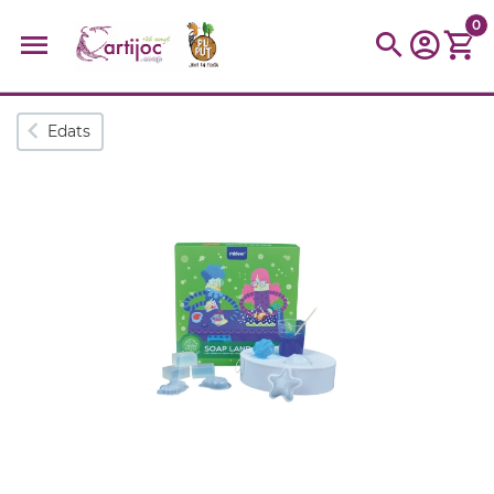
0
Cerques populars
Edats
disfressa
trencaclosques
baldufa
cotxe
camio
parquing
tinkering
kit
Cuina
viatge