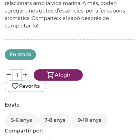
relacionats amb la vida marina. A més, poden
agregar unes gotes d’essències, per a fer sabons
aromàtics. Comparteix el sabó després de
completar-lo!
En stock
Afegir
Favorits
Edats:
5-6 anys
7-8 anys
9-10 anys
Compartir per: