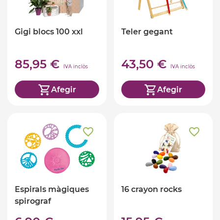
Gigi blocs 100 xxl
Teler gegant
85,95 €
43,50 €
IVA inclòs
IVA inclòs
Afegir
Afegir
Espirals màgiques
16 crayon rocks
spirograf