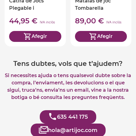
Catifa de Jocs
Matalàs de joc
Plegable i
Tombarella
Reversible - 195x145
44,95 €
89,00 €
cm
IVA inclòs
IVA inclòs
Afegir
Afegir
Tens dubtes, vols que t’ajudem?
Si necessites ajuda o tens qualsevol dubte sobre la
compra, l’enviament, les devolucions o el que
sigui, truca’ns, envia’ns un email, vine a la nostra
botiga o bé consulta les preguntes freqüents.
635 441 175
hola@artijoc.com