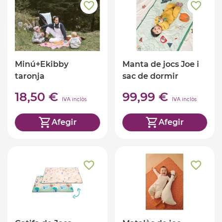
Minú+Ekibby
Manta de jocs Joe i
taronja
sac de dormir
18,50 €
99,99 €
IVA inclòs
IVA inclòs
Afegir
Afegir