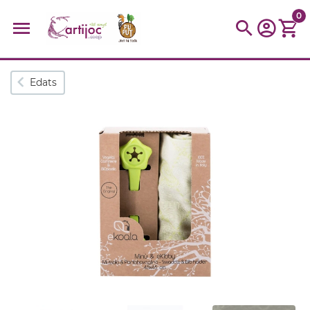
0
Cerques populars
Edats
disfressa
trencaclosques
baldufa
cotxe
camio
parquing
tinkering
kit
Cuina
viatge