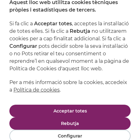
Aquest lloc web utilitza cookies tècniques
On ens trobem
pròpies i estadístiques de tercers.
Artijoc
Si fa clic a
Acceptar totes
, acceptes la instal·lació
de totes elles. Si fa clic a
Rebutja
no utilitzarem
Suport
cookies per a cap finalitat addicional. Si fa clic a
Configurar
pots decidir sobre la seva instal·lació
o no Pots retirar el teu consentiment o
reprendre’l en qualsevol moment a la pàgina de
Política de Cookies d'aquest lloc web.
Per a més informació sobre la cookies, accedeix
a
Política de cookies
.
Avís legal
Política de privacitat
Acceptar totes
Política de cookies
Condicions de compra
Rebutja
Configurar