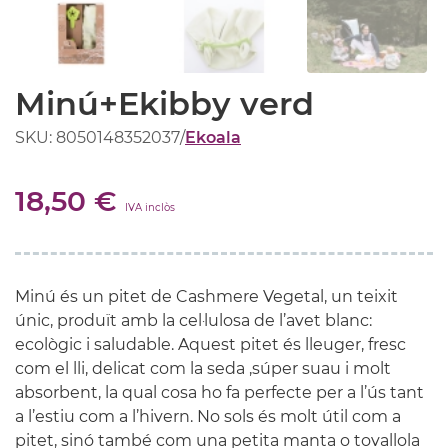
Minú+Ekibby verd
SKU: 8050148352037
/
Ekoala
18,50 €
IVA inclòs
Minú és un pitet de Cashmere Vegetal, un teixit
únic, produït amb la cel·lulosa de l’avet blanc:
ecològic i saludable. Aquest pitet és lleuger, fresc
com el lli, delicat com la seda ,súper suau i molt
absorbent, la qual cosa ho fa perfecte per a l’ús tant
a l’estiu com a l’hivern. No sols és molt útil com a
pitet, sinó també com una petita manta o tovallola