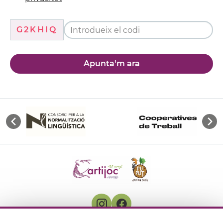
G2KHIQ
Apunta'm ara