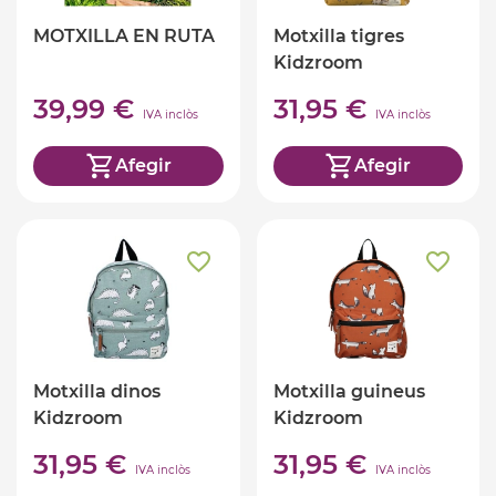
MOTXILLA EN RUTA
Motxilla tigres
Kidzroom
39,99 €
31,95 €
IVA inclòs
IVA inclòs
Afegir
Afegir
Motxilla dinos
Motxilla guineus
Kidzroom
Kidzroom
31,95 €
31,95 €
IVA inclòs
IVA inclòs