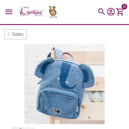
0
Cerques populars
Edats
disfressa
trencaclosques
baldufa
cotxe
camio
parquing
tinkering
kit
Cuina
viatge