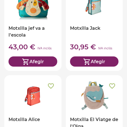
Motxilla jef va a
Motxilla Jack
l'escola
43,00 €
30,95 €
IVA inclòs
IVA inclòs
Afegir
Afegir
Motxilla Alice
Motxilla El Viatge de
l'Olga