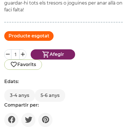
guardar-hi tots els tresors o joguines per anar allà on
faci falta!
Producte esgotat
Afegir
Favorits
Edats:
3-4 anys
5-6 anys
Compartir per: