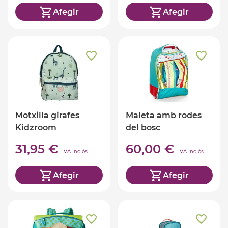
Afegir
Afegir
Motxilla girafes
Maleta amb rodes
Kidzroom
del bosc
31,95 €
60,00 €
IVA inclòs
IVA inclòs
Afegir
Afegir