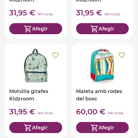
31,95 €
31,95 €
IVA inclòs
IVA inclòs
Afegir
Afegir
Motxilla girafes
Maleta amb rodes
Kidzroom
del bosc
31,95 €
60,00 €
IVA inclòs
IVA inclòs
Afegir
Afegir