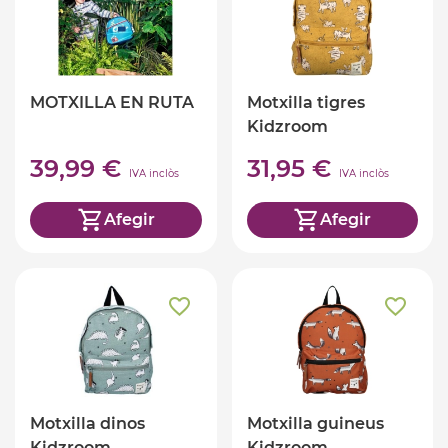
MOTXILLA EN RUTA
Motxilla tigres
Kidzroom
39,99 €
31,95 €
IVA inclòs
IVA inclòs
Afegir
Afegir
Motxilla dinos
Motxilla guineus
Kidzroom
Kidzroom