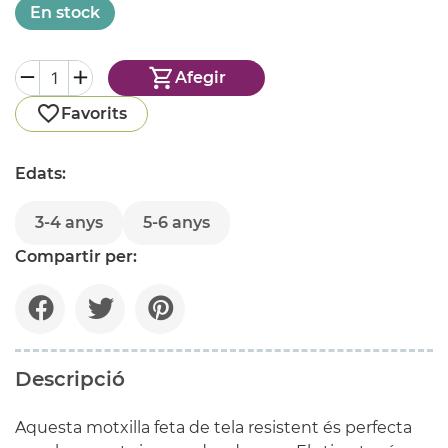
En stock
Afegir
Favorits
Edats:
3-4 anys
5-6 anys
Compartir per:
Descripció
Aquesta motxilla feta de tela resistent és perfecta