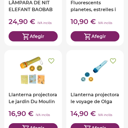
LÀMPARA DE NIT
Fluorescents
ELEFANT BAOBAB
planetes, estrelles i
naus
24,90 €
10,90 €
IVA inclòs
IVA inclòs
Afegir
Afegir
Llanterna projectora
Llanterna projectora
Le jardin Du Moulin
le voyage de Olga
16,90 €
14,90 €
IVA inclòs
IVA inclòs