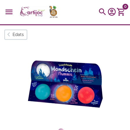
0
Cerques populars
Edats
disfressa
trencaclosques
baldufa
cotxe
camio
parquing
tinkering
kit
Cuina
viatge