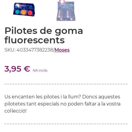
Pilotes de goma
fluorescents
SKU: 4033477382238
/
Moses
3,95 €
IVA inclòs
Us encanten les pilotes i la llum? Doncs aquestes
pilotetes tant especials no poden faltar a la vostra
col·lecció!