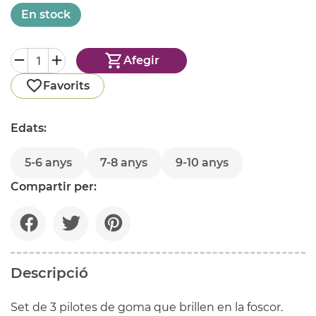
En stock
Afegir
Favorits
Edats:
5-6 anys
7-8 anys
9-10 anys
Compartir per:
Descripció
Set de 3 pilotes de goma que brillen en la foscor.