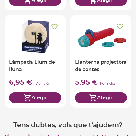
Afegir
Afegir
Làmpada Llum de
Llanterna projectora
lluna
de contes
6,95 €
5,95 €
IVA inclòs
IVA inclòs
Afegir
Afegir
Tens dubtes, vols que t’ajudem?