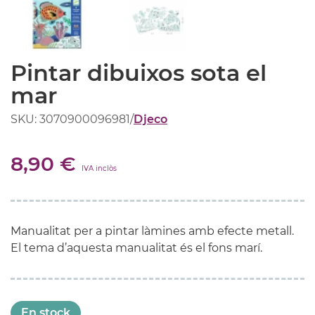
Pintar dibuixos sota el
mar
SKU: 3070900096981
/
Djeco
8,90 €
IVA inclòs
Manualitat per a pintar làmines amb efecte metall.
El tema d’aquesta manualitat és el fons marí.
En stock