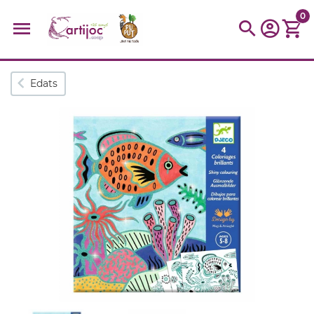
0
Cerques populars
Edats
disfressa
trencaclosques
baldufa
cotxe
camio
parquing
tinkering
kit
Cuina
viatge