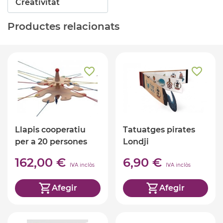
Creativitat
Productes relacionats
Llapis cooperatiu
Tatuatges pirates
per a 20 persones
Londji
162,00 €
6,90 €
IVA inclòs
IVA inclòs
Afegir
Afegir