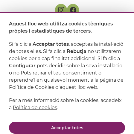
Aquest lloc web utilitza cookies tècniques
On ens trobem
pròpies i estadístiques de tercers.
Artijoc
Si fa clic a
Acceptar totes
, acceptes la instal·lació
de totes elles. Si fa clic a
Rebutja
no utilitzarem
Suport
cookies per a cap finalitat addicional. Si fa clic a
Configurar
pots decidir sobre la seva instal·lació
o no Pots retirar el teu consentiment o
reprendre’l en qualsevol moment a la pàgina de
Política de Cookies d'aquest lloc web.
Per a més informació sobre la cookies, accedeix
a
Política de cookies
.
Avís legal
Política de privacitat
Acceptar totes