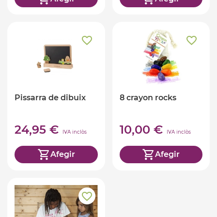
Pissarra de dibuix
8 crayon rocks
24,95 €
10,00 €
IVA inclòs
IVA inclòs
Afegir
Afegir