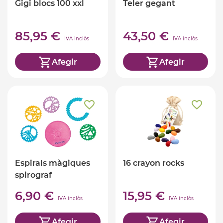
Gigi blocs 100 xxl
Teler gegant
85,95 €
43,50 €
IVA inclòs
IVA inclòs
Afegir
Afegir
Espirals màgiques
16 crayon rocks
spirograf
6,90 €
15,95 €
IVA inclòs
IVA inclòs
Afegir
Afegir