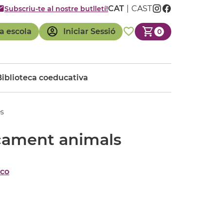
CAT
CAST
Subscriu-te al nostre butlletí!
a escola
Iniciar Sessió
0
Biblioteca coeducativa
s
cament animals
co