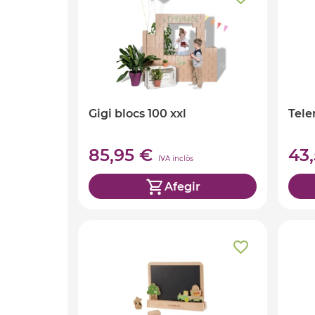
Gigi blocs 100 xxl
Tele
85,95 €
43
IVA inclòs
Afegir