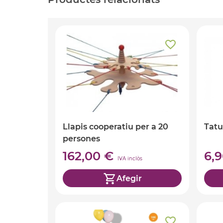
Llapis cooperatiu per a 20
Tatu
persones
162,00 €
6,
IVA inclòs
Afegir