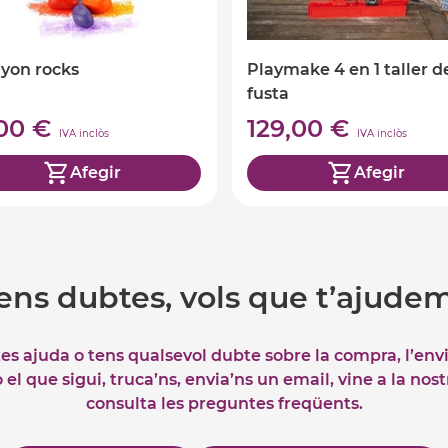
ayon rocks
Playmake 4 en 1 taller d
fusta
,00 €
129,00 €
IVA inclòs
IVA inclòs
Afegir
Afegir
ens dubtes, vols que t’ajude
tes ajuda o tens qualsevol dubte sobre la compra, l’env
el que sigui, truca’ns, envia’ns un email, vine a la nos
consulta les preguntes freqüents.