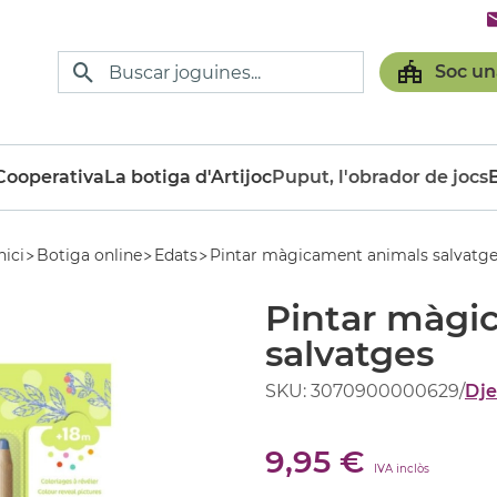
Soc un
ooperativa
La botiga d'Artijoc
Puput, l'obrador de jocs
nici
Botiga online
Edats
Pintar màgicament animals salvatge
Pintar màgi
salvatges
SKU: 3070900000629
/
Dje
9,95 €
IVA inclòs