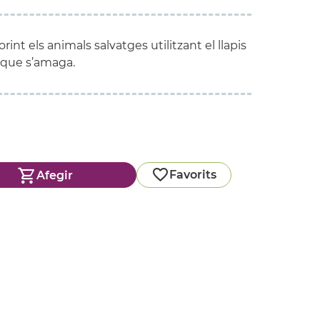
orint els animals salvatges utilitzant el llapis
l que s’amaga.
Favorits
Afegir