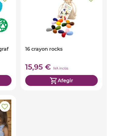
graf
16 crayon rocks
15,95 €
IVA inclòs
Afegir