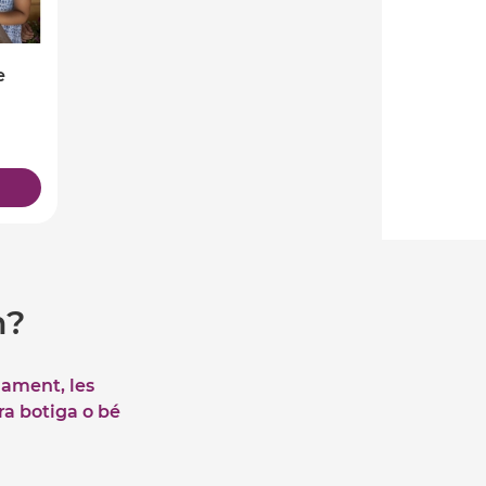
e
m?
iament, les
tra botiga o bé