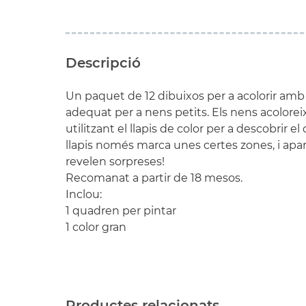
Descripció
Un paquet de 12 dibuixos per a acolorir amb u
adequat per a nens petits. Els nens acolorei
utilitzant el llapis de color per a descobrir e
llapis només marca unes certes zones, i apa
revelen sorpreses!
Recomanat a partir de 18 mesos.
Inclou:
1 quadren per pintar
1 color gran
Productes relacionats