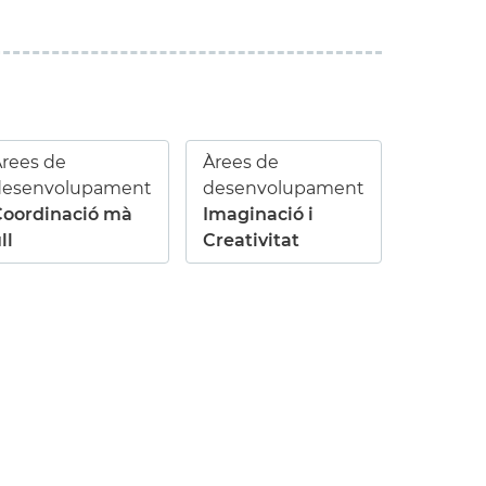
rees de
Àrees de
desenvolupament
desenvolupament
Coordinació mà
Imaginació i
ll
Creativitat