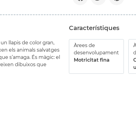
Característiques
n llapis de color gran,
Àrees de
À
xen els animals salvatges
desenvolupament
l que s’amaga. És màgic: el
Motricitat fina
reixen dibuixos que
u