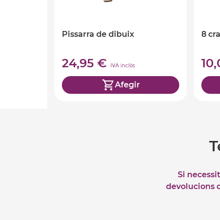
Pissarra de dibuix
8 cr
24,95 €
10
IVA inclòs
Afegir
T
Si necessi
devolucions o 