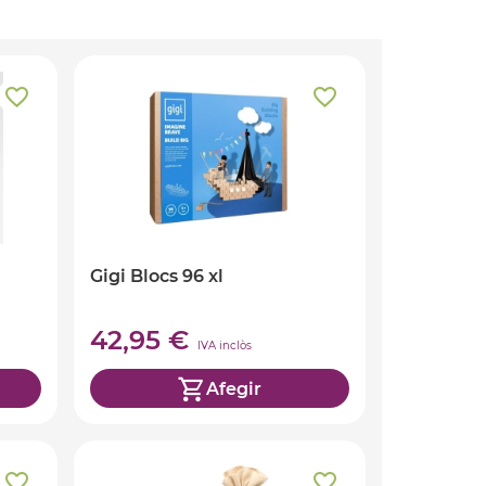
Gigi Blocs 96 xl
42,95 €
IVA inclòs
Afegir