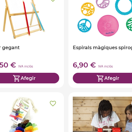
r gegant
Espirals màgiques spiro
,50 €
6,90 €
IVA inclòs
IVA inclòs
Afegir
Afegir