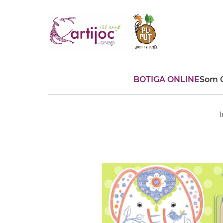
BOTIGA ONLINE
Som C
Cerques populars
disfressa
trencaclosques
I
baldufa
cotxe
camio
parquing
tinkering
kit
Cuina
viatge