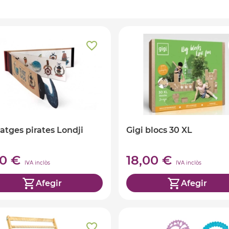
atges pirates Londji
Gigi blocs 30 XL
90 €
18,00 €
IVA inclòs
IVA inclòs
Afegir
Afegir