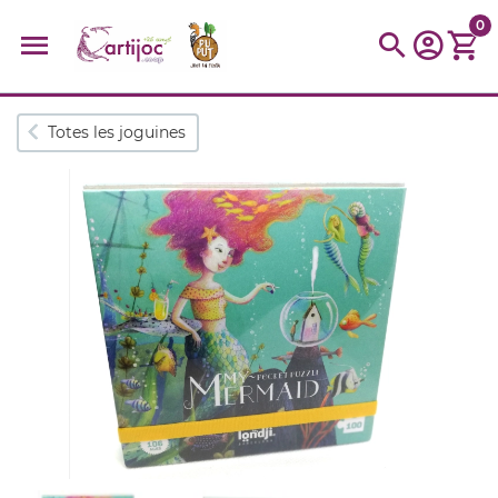
0
Cerques populars
Totes les joguines
disfressa
trencaclosques
baldufa
cotxe
camio
parquing
tinkering
kit
Cuina
viatge