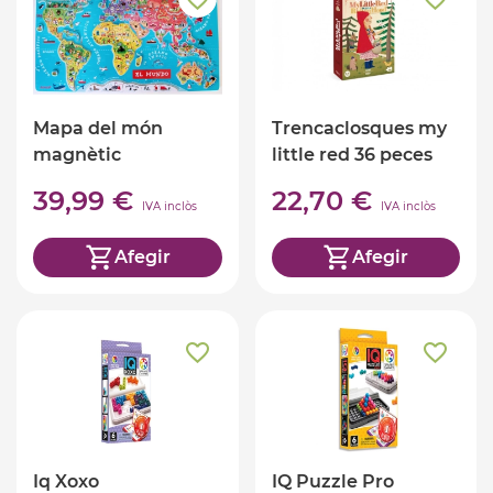
Mapa del món
Trencaclosques my
magnètic
little red 36 peces
39,99 €
22,70 €
IVA inclòs
IVA inclòs
Afegir
Afegir
Iq Xoxo
IQ Puzzle Pro