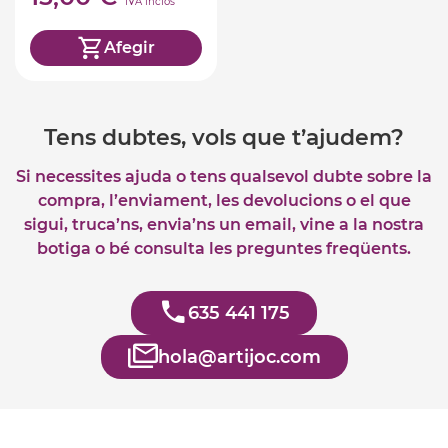
2
IVA inclòs
Afegir
Tens dubtes, vols que t’ajudem?
Si necessites ajuda o tens qualsevol dubte sobre la
compra, l’enviament, les devolucions o el que
sigui, truca’ns, envia’ns un email, vine a la nostra
botiga o bé consulta les preguntes freqüents.
635 441 175
hola@artijoc.com