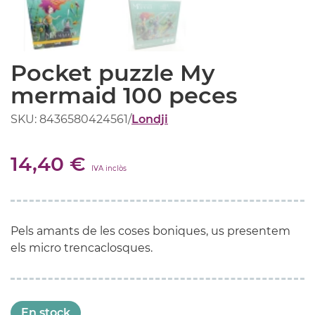
Pocket puzzle My
mermaid 100 peces
SKU: 8436580424561
/
Londji
14,40 €
IVA inclòs
Pels amants de les coses boniques, us presentem
els micro trencaclosques.
En stock