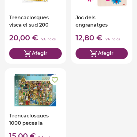
Trencaclosques
Joc dels
visca el sud 200
engranatges
peces
20,00 €
12,80 €
IVA inclòs
IVA inclòs
Afegir
Afegir
Trencaclosques
1000 peces la
biblioteca extranya
15,00 €