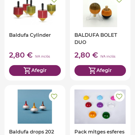
Baldufa Cylinder
BALDUFA BOLET
DUO
2,80 €
2,80 €
IVA inclòs
IVA inclòs
Afegir
Afegir
Baldufa drops 202
Pack mitges esferes