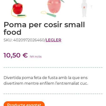
Poma per cosir small
food
SKU: 4020972026460
/
LEGLER
10,50 €
IVA inclòs
Divertida poma feta de fusta amb la que ens
divertirem mentre enfilem l’entremaliat cuc.
Producte esgotat