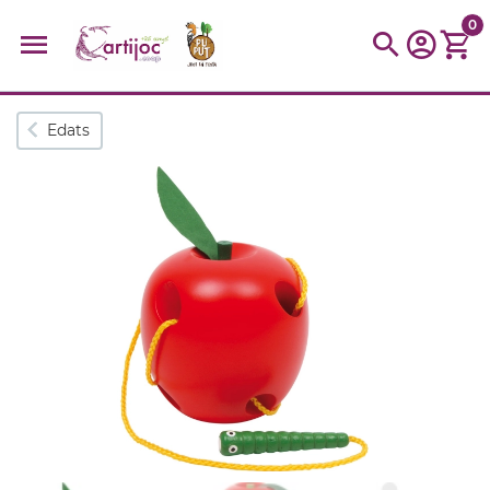
0
Cerques populars
Edats
disfressa
trencaclosques
baldufa
cotxe
camio
parquing
tinkering
kit
Cuina
viatge