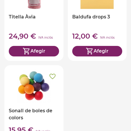
Titella Àvia
Baldufa drops 3
24,90 €
12,00 €
IVA inclòs
IVA inclòs
Afegir
Afegir
Sonall de boles de
colors
15,95 €