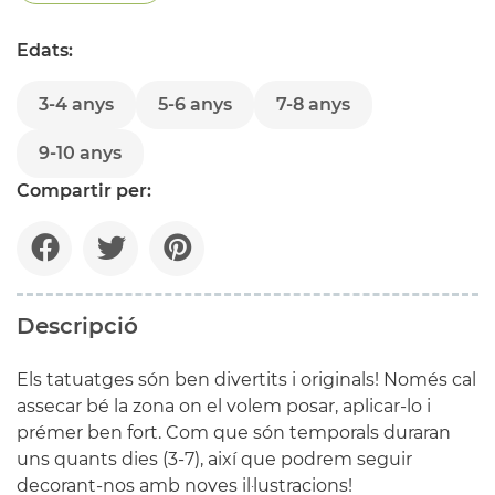
Edats:
3-4 anys
5-6 anys
7-8 anys
9-10 anys
Compartir per:
Descripció
Els tatuatges són ben divertits i originals! Només cal
assecar bé la zona on el volem posar, aplicar-lo i
prémer ben fort. Com que són temporals duraran
uns quants dies (3-7), així que podrem seguir
decorant-nos amb noves il·lustracions!