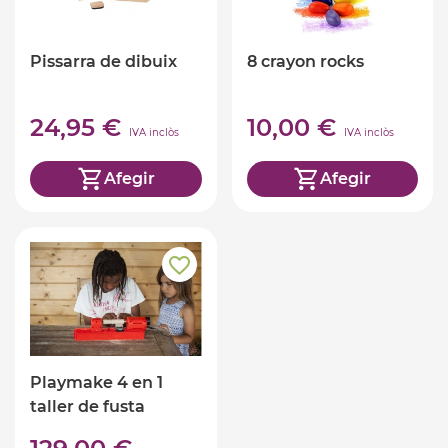
Pissarra de dibuix
8 crayon rocks
24,95 €
10,00 €
IVA inclòs
IVA inclòs
Afegir
Afegir
Playmake 4 en 1
taller de fusta