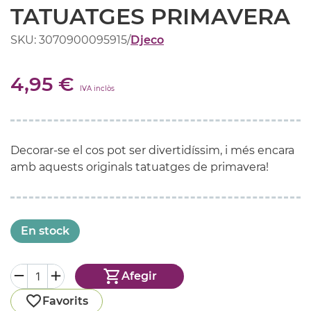
TATUATGES PRIMAVERA
SKU: 3070900095915
/
Djeco
4,95 €
IVA inclòs
Decorar-se el cos pot ser divertidíssim, i més encara
amb aquests originals tatuatges de primavera!
En stock
Afegir
Favorits