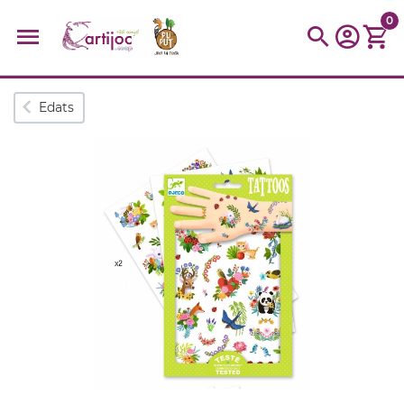
0
Cerques populars
Edats
disfressa
trencaclosques
baldufa
cotxe
camio
parquing
tinkering
kit
Cuina
viatge