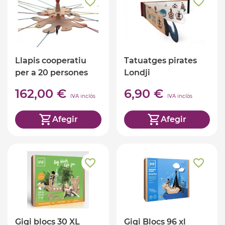
Llapis cooperatiu
Tatuatges pirates
per a 20 persones
Londji
162,00 €
6,90 €
IVA inclòs
IVA inclòs
Afegir
Afegir
Gigi blocs 30 XL
Gigi Blocs 96 xl