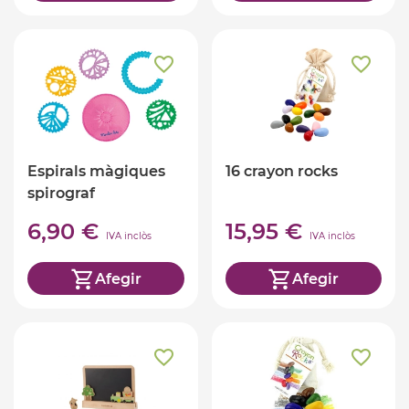
Espirals màgiques
16 crayon rocks
spirograf
6,90 €
15,95 €
IVA inclòs
IVA inclòs
Afegir
Afegir