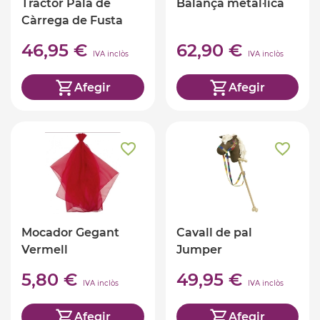
Tractor Pala de
Balança metàl·lica
Càrrega de Fusta
46,95 €
62,90 €
IVA inclòs
IVA inclòs
Afegir
Afegir
Mocador Gegant
Cavall de pal
Vermell
Jumper
5,80 €
49,95 €
IVA inclòs
IVA inclòs
Afegir
Afegir