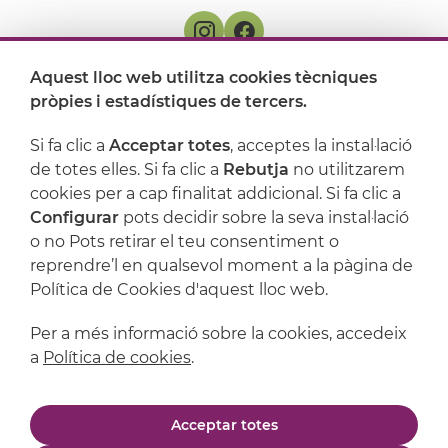
Aquest lloc web utilitza cookies tècniques
On ens trobem
pròpies i estadístiques de tercers.
Artijoc
Si fa clic a
Acceptar totes
, acceptes la instal·lació
de totes elles. Si fa clic a
Rebutja
no utilitzarem
Suport
cookies per a cap finalitat addicional. Si fa clic a
Configurar
pots decidir sobre la seva instal·lació
o no Pots retirar el teu consentiment o
reprendre’l en qualsevol moment a la pàgina de
Política de Cookies d'aquest lloc web.
Per a més informació sobre la cookies, accedeix
a
Política de cookies
.
Avís legal
Política de privacitat
Acceptar totes