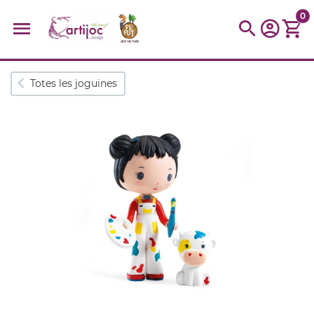
0
Cerques populars
Totes les joguines
disfressa
trencaclosques
baldufa
cotxe
camio
parquing
tinkering
kit
Cuina
viatge