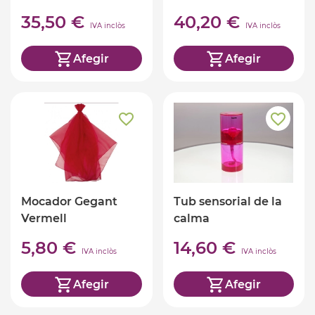
translúcides
35,50 €
40,20 €
IVA inclòs
IVA inclòs
Afegir
Afegir
Mocador Gegant
Tub sensorial de la
Vermell
calma
5,80 €
14,60 €
IVA inclòs
IVA inclòs
Afegir
Afegir