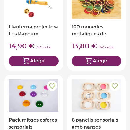
Llanterna projectora
100 monedes
Les Papoum
metàliques de
colors translúcids
14,90 €
13,80 €
IVA inclòs
IVA inclòs
Afegir
Afegir
Pack mitges esferes
6 panells sensorials
sensorials
amb nanses