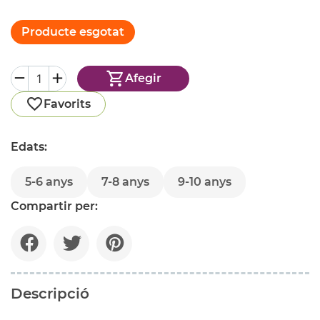
Producte esgotat
Afegir
Favorits
Edats:
5-6 anys
7-8 anys
9-10 anys
Compartir per:
Descripció