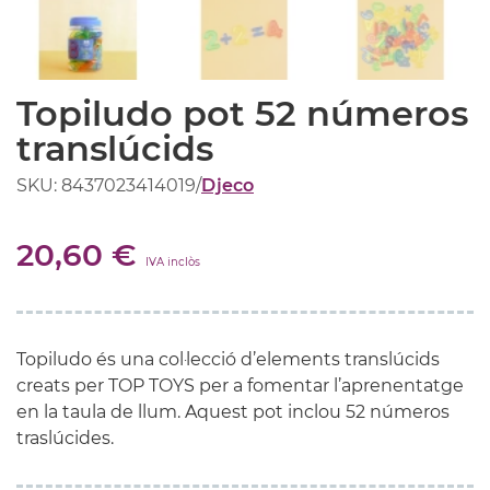
Topiludo pot 52 números
translúcids
SKU: 8437023414019
/
Djeco
20,60 €
IVA inclòs
Topiludo és una col·lecció d’elements translúcids
creats per TOP TOYS per a fomentar l’aprenentatge
en la taula de llum. Aquest pot inclou 52 números
traslúcides.