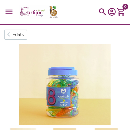
0
Cerques populars
Edats
disfressa
trencaclosques
baldufa
cotxe
camio
parquing
tinkering
kit
Cuina
viatge