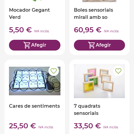
Mocador Gegant
Boles sensorials
Verd
mirall amb so
5,50 €
60,95 €
IVA inclòs
IVA inclòs
Afegir
Afegir
Cares de sentiments
7 quadrats
sensorials
25,50 €
33,50 €
IVA inclòs
IVA inclòs