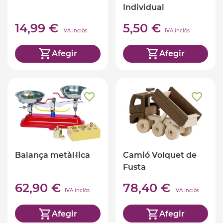
Individual
14,99 €
5,50 €
IVA inclòs
IVA inclòs
Afegir
Afegir
Balança metàl·lica
Camió Volquet de
Fusta
62,90 €
78,40 €
IVA inclòs
IVA inclòs
Afegir
Afegir