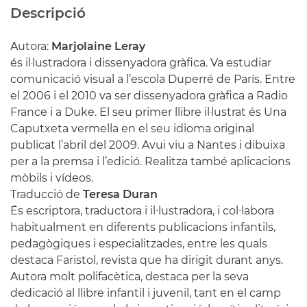
Descripció
Autora:
Marjolaine Leray
és il·lustradora i dissenyadora gràfica. Va estudiar
comunicació visual a l’escola Duperré de París. Entre
el 2006 i el 2010 va ser dissenyadora gràfica a Radio
France i a Duke. El seu primer llibre il·lustrat és Una
Caputxeta vermella en el seu idioma original
publicat l’abril del 2009. Avui viu a Nantes i dibuixa
per a la premsa i l’edició. Realitza també aplicacions
mòbils i vídeos.
Traducció de
Teresa Duran
És escriptora, traductora i il∙lustradora, i col∙labora
habitualment en diferents publicacions infantils,
pedagògiques i especialitzades, entre les quals
destaca Faristol, revista que ha dirigit durant anys.
Autora molt polifacètica, destaca per la seva
dedicació al llibre infantil i juvenil, tant en el camp