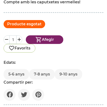
Compte amb les caputxetes vermelles!
Producte esgotat
Afegir
Favorits
Edats:
5-6 anys
7-8 anys
9-10 anys
Compartir per: