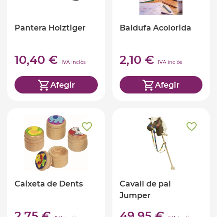
Pantera Holztiger
Baldufa Acolorida
10,40 €
2,10 €
IVA inclòs
IVA inclòs
Afegir
Afegir
Caixeta de Dents
Cavall de pal
Jumper
2,75 €
49,95 €