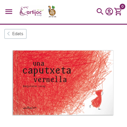
0
Cerques populars
Edats
disfressa
trencaclosques
baldufa
cotxe
camio
parquing
tinkering
kit
Cuina
viatge