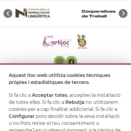
Aquest lloc web utilitza cookies tècniques
On ens trobem
pròpies i estadístiques de tercers.
Artijoc
Si fa clic a
Acceptar totes
, acceptes la instal·lació
de totes elles. Si fa clic a
Rebutja
no utilitzarem
Suport
cookies per a cap finalitat addicional. Si fa clic a
Configurar
pots decidir sobre la seva instal·lació
o no Pots retirar el teu consentiment o
reprendre’l en qualsevol moment a la pàgina de