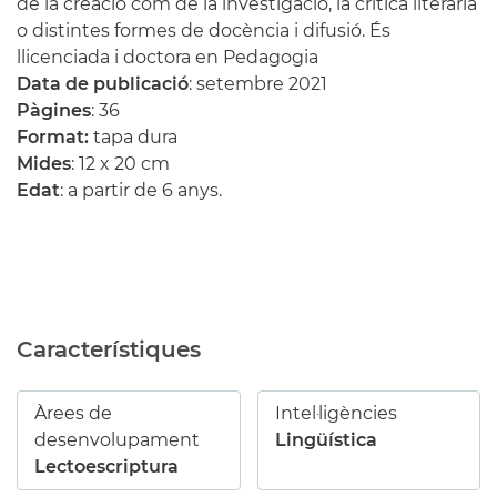
de la creació com de la investigació, la crítica literària
o distintes formes de docència i difusió. És
llicenciada i doctora en Pedagogia
Data de publicació
: setembre 2021
Pàgines
: 36
Format:
tapa dura
Mides
: 12 x 20 cm
Edat
: a partir de 6 anys.
Característiques
Àrees de
Intel·ligències
desenvolupament
Lingüística
Lectoescriptura