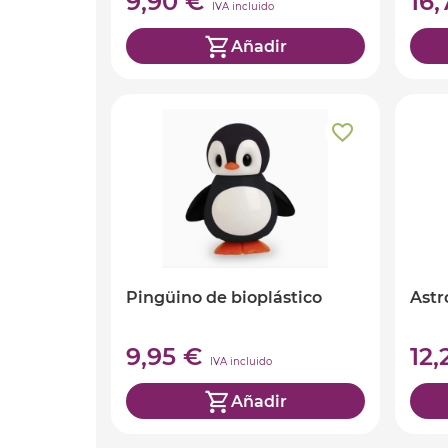
9,90 €
16
IVA incluido
Añadir
Pingüino de bioplástico
Astr
9,95 €
12
IVA incluido
Añadir