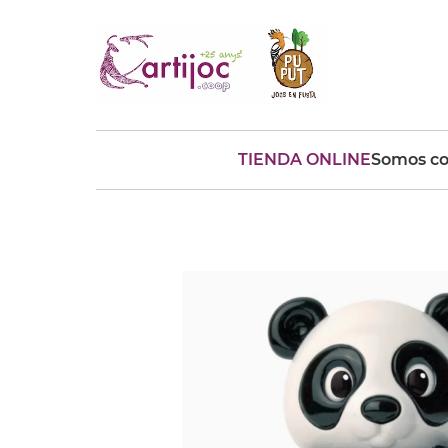
TIENDA ONLINE
Somos co
Búsquedas populares
muñeca
Parchís
Moulin
montessori
peonza
kit
kidynight
Puzzle
Botella
Panera