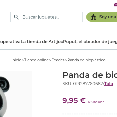
Soy una
operativa
La tienda de Artijoc
Puput, el obrador de jue
Inicio
Tienda online
Edades
Panda de bioplástico
Panda de bio
SKU: 019287760682
/
Tolo
9,95 €
IVA incluido