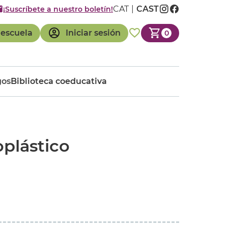
CAT
CAST
¡Suscríbete a nuestro boletín!
 escuela
Iniciar sesión
0
gos
Biblioteca coeducativa
plástico