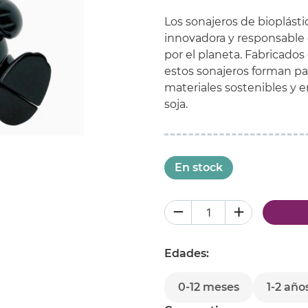
Los sonajeros de bioplást
innovadora y responsable q
por el planeta. Fabricados 
estos sonajeros forman pa
materiales sostenibles y e
soja.
En stock
Edades:
0-12 meses
1-2 año