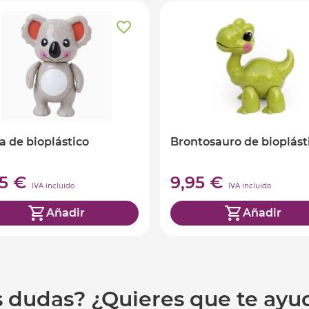
a de bioplástico
Brontosauro de bioplást
95 €
9,95 €
IVA incluido
IVA incluido
Añadir
Añadir
s dudas? ¿Quieres que te ay