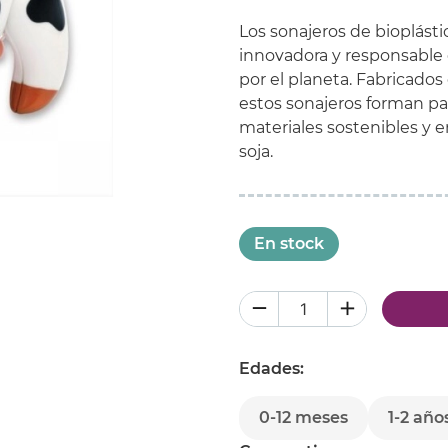
Los sonajeros de bioplást
innovadora y responsable q
por el planeta. Fabricados 
estos sonajeros forman pa
materiales sostenibles y e
soja.
En stock
Edades:
0-12 meses
1-2 año