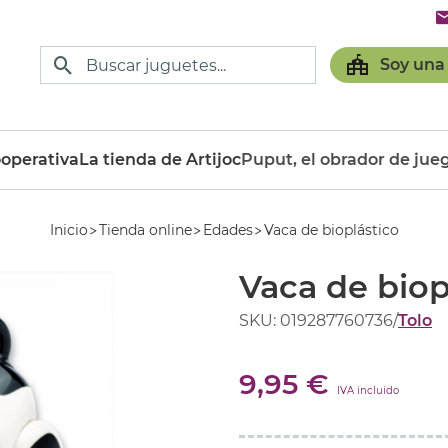
Soy una
operativa
La tienda de Artijoc
Puput, el obrador de jue
Inicio
Tienda online
Edades
Vaca de bioplástico
Vaca de biop
SKU: 019287760736
/
Tolo
9,95 €
IVA incluido