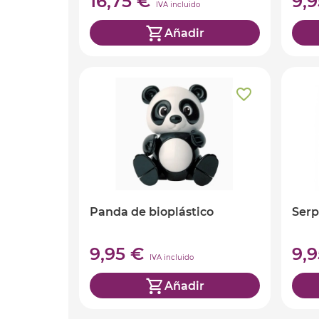
16,75 €
9,
IVA incluido
Añadir
Panda de bioplástico
Serp
9,95 €
9,
IVA incluido
Añadir