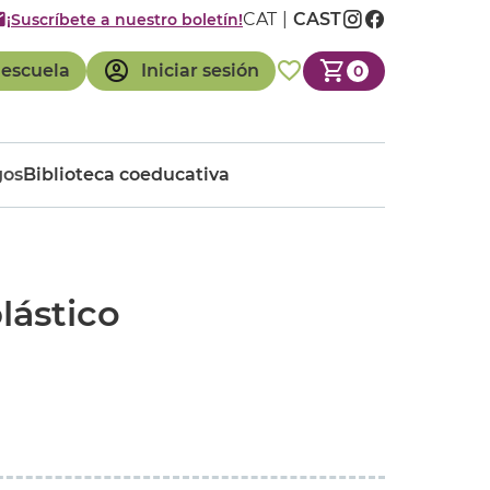
CAT
CAST
¡Suscríbete a nuestro boletín!
 escuela
Iniciar sesión
0
gos
Biblioteca coeducativa
lástico