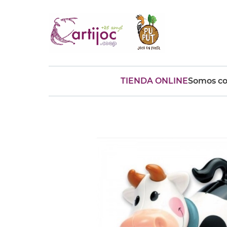
TIENDA ONLINE
Somos co
Búsquedas populares
muñeca
Parchís
Moulin
montessori
peonza
kit
kidynight
Puzzle
Botella
Panera