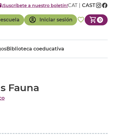
CAT
CAST
¡Suscríbete a nuestro boletín!
 escuela
Iniciar sesión
0
gos
Biblioteca coeducativa
as Fauna
co