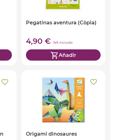
Pegatinas aventura (Còpia)
4,90 €
IVA incluido
Añadir
on
Origami dinosaures