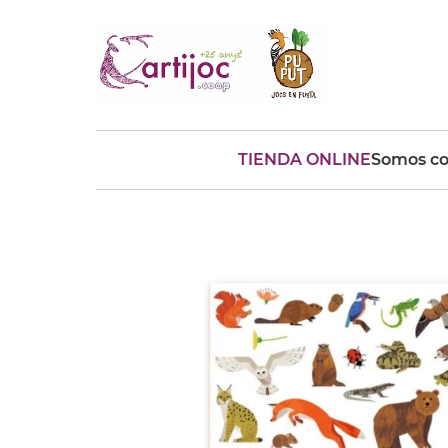
TIENDA ONLINE
Somos co
Búsquedas populares
muñeca
Parchís
Moulin
montessori
peonza
kit
kidynight
Puzzle
Botella
Panera