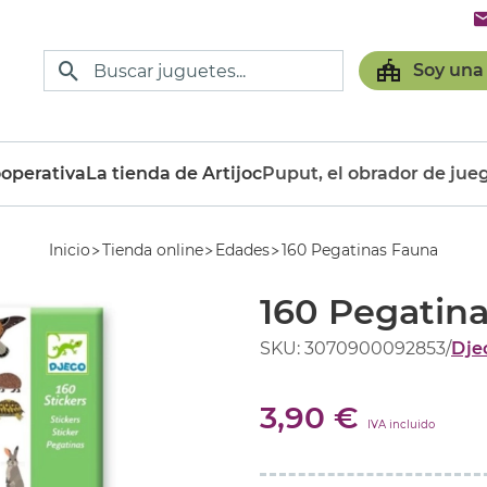
Soy una
operativa
La tienda de Artijoc
Puput, el obrador de jue
Inicio
Tienda online
Edades
160 Pegatinas Fauna
160 Pegatin
SKU: 3070900092853
/
Dje
3,90 €
IVA incluido