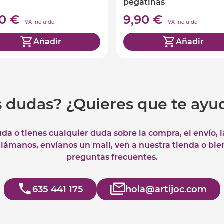
pegatinas
90 €
9,90 €
IVA incluido
IVA incluido
Añadir
Añadir
s dudas? ¿Quieres que te ay
uda o tienes cualquier duda sobre la compra, el envío, 
 llámanos, envíanos un mail, ven a nuestra tienda o bie
preguntas frecuentes.
635 441 175
hola@artijoc.com