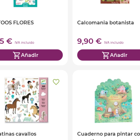
TOOS FLORES
Calcomania botanista
95 €
9,90 €
IVA incluido
IVA incluido
Añadir
Añadir
tinas cavallos
Cuaderno para pintar c