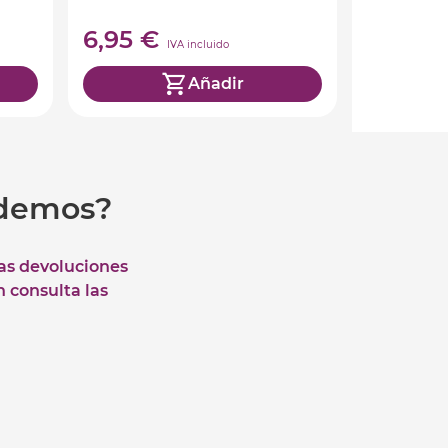
6,95 €
IVA incluido
Añadir
udemos?
las devoluciones
n consulta las