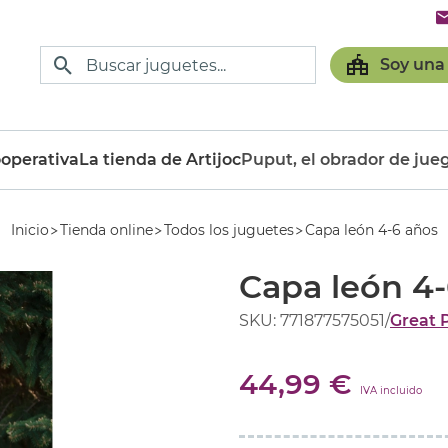
Soy una
operativa
La tienda de Artijoc
Puput, el obrador de jue
Inicio
Tienda online
Todos los juguetes
Capa león 4-6 años
Capa león 4
SKU: 771877575051
/
Great 
44,99 €
IVA incluido