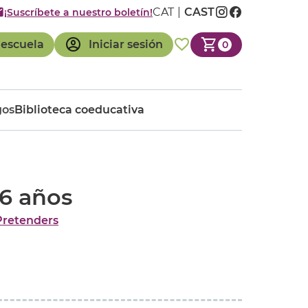
CAT
CAST
¡Suscríbete a nuestro boletín!
 escuela
Iniciar sesión
0
gos
Biblioteca coeducativa
-6 años
Pretenders