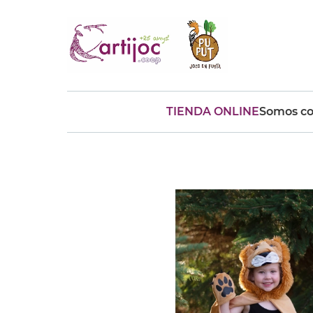
TIENDA ONLINE
Somos co
Búsquedas populares
muñeca
Parchís
Moulin
montessori
peonza
kit
kidynight
Puzzle
Botella
Panera