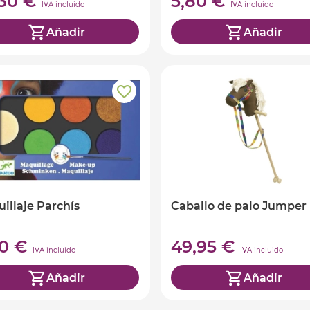
,30 €
5,80 €
IVA incluido
IVA incluido
Añadir
Añadir
illaje Parchís
Caballo de palo Jumper
50 €
49,95 €
IVA incluido
IVA incluido
Añadir
Añadir